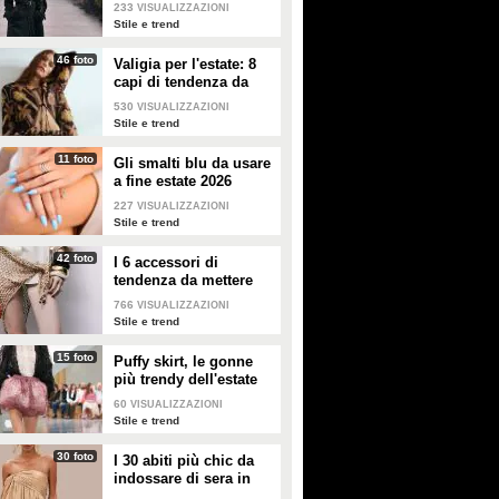
2026-2027
233
VISUALIZZAZIONI
Stile e trend
46 foto
Valigia per l'estate: 8
capi di tendenza da
portare in vacanza
530
VISUALIZZAZIONI
Stile e trend
11 foto
Gli smalti blu da usare
a fine estate 2026
227
VISUALIZZAZIONI
Stile e trend
42 foto
I 6 accessori di
tendenza da mettere
nella valigia dell'estate
766
VISUALIZZAZIONI
2026
Stile e trend
15 foto
Puffy skirt, le gonne
più trendy dell'estate
2026 sono quelle a
60
VISUALIZZAZIONI
palloncino
Stile e trend
30 foto
I 30 abiti più chic da
La frutta di stagione: cosa
La frutta di stagione: cosa
indossare di sera in
comprare a gennaio
comprare a dicembre
estate