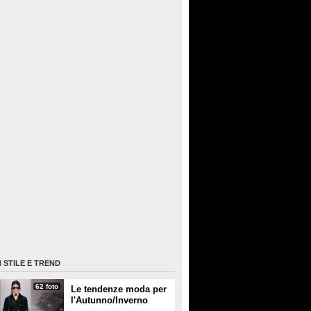
I
STILE E TREND
62 foto
Le tendenze moda per
l'Autunno/Inverno