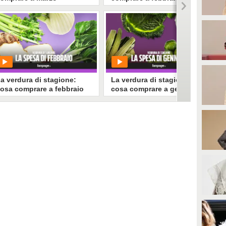
PLAY
PLAY
730164
• di
Stile e trend
1350285
• di
Stile e trend
a verdura di stagione:
La verdura di stagione:
osa comprare a febbraio
cosa comprare a gennaio
PLAY
PLAY
954704
• di
Stile e trend
977387
• di
Stile e trend