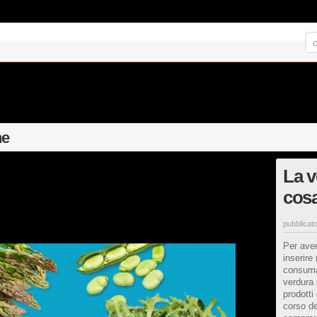
ne
La v
cosa
pubblicato
Per aver
inserire
consumar
verdura
prodotti
corso de