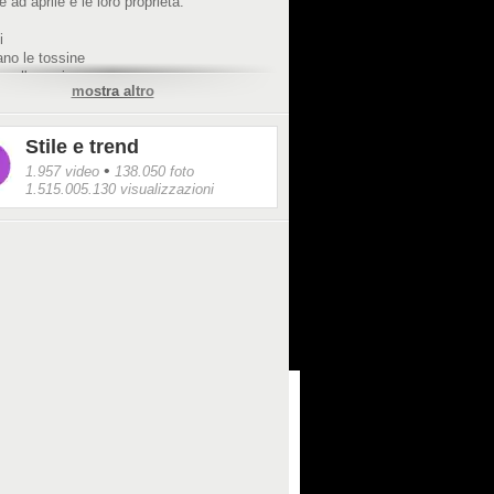
 ad aprile e le loro proprietà.
i
ano le tossine
no l'organismo
mostra altro
bene al cuore
Stile e trend
no il colesterolo
•
1.957 video
138.050 foto
1.515.005.130 visualizzazioni
overi di calorie
scono la diuresi e la secrezione biliare
 cicoria
e al cuore
a la digestione
prietà diuretiche e antinfiammatorie