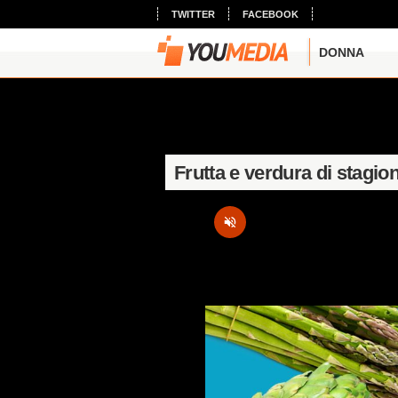
TWITTER
FACEBOOK
DONNA
Frutta e verdura di stagio