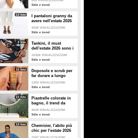
520
VISUALIZZAZIONI
2026
Stile e trend
12 foto
I pantaloni granny da
avere nell'estate 2026
3546
VISUALIZZAZIONI
Stile e trend
8 foto
Tankini, il must
dell'estate 2026 sono i
costumi con la canotta
10306
VISUALIZZAZIONI
Stile e trend
32 foto
Doposole e scrub per
far durare a lungo
l'abbronzatura in estate
1304
VISUALIZZAZIONI
Stile e trend
10 foto
Piastrelle colorate in
bagno, il trend da
seguire in casa
4049
VISUALIZZAZIONI
Stile e trend
19 foto
Chemisier, l'abito più
chic per l'estate 2026
1547
VISUALIZZAZIONI