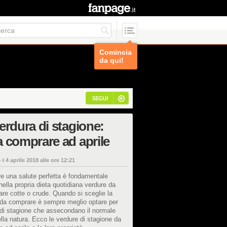
Comincia
da qui!
SEGUI
erdura di stagione:
 comprare ad aprile
 il
4 aprile 2018 alle ore 12:21
e una salute perfetta è fondamentale
 nella propria dieta quotidiana verdure da
e cotte o crude. Quando si sceglie la
 da comprare è sempre meglio optare per
 di stagione che assecondano il normale
lla natura. Ecco le verdure di stagione da