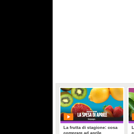
La frutta di stagione: cosa
L
comprare ad aprile
c