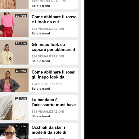
1491
VISUALIZZAZIONI
Stile e trend
12 foto
Come abbinare il rosso
e i look da cui
PLAY
PLAY
prendere ispirazione
133
VISUALIZZAZIONI
Stile e trend
797086
• di
Stile e trend
159539
• di
Stile e trend
26 foto
Gli inspo look da
La verdura di stagione:
La frutta di stagione: cosa
copiare per abbinare il
cosa comprare a dicembre
giallo
comprare a novembre
126
VISUALIZZAZIONI
Stile e trend
42 foto
Come abbinare il rosa:
gli inspo look da
PLAY
PLAY
copiare
114
VISUALIZZAZIONI
Stile e trend
464994
• di
Stile e trend
1428369
• di
Stile e trend
11 foto
La bandana è
l'accessorio must have
dell'estate 2026: i
898
VISUALIZZAZIONI
modelli di tendenza
Stile e trend
45 foto
Occhiali da star, i
modelli da sole di
tendenza per l'estate