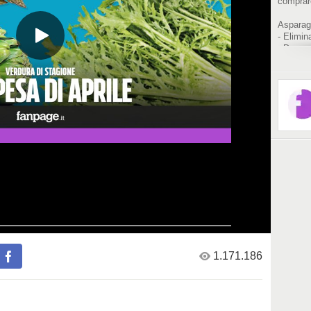
comprare
Asparag
- Elimin
- Depura
Fave
- Fanno 
- Riduco
Carciofi
- Sono p
- Favori
Insalata
- Fa ben
- Facilit
- Ha pro
1.171.186