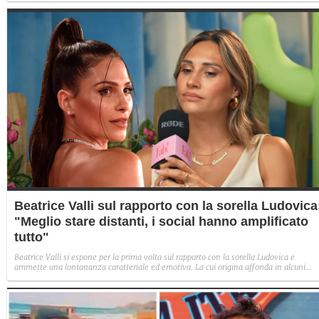
Sabrina rifiuta il falò con Giovanni e si avvicina a Lory.
Beatrice Valli sul rapporto con la sorella Ludovica
"Meglio stare distanti, i social hanno amplificato
tutto"
Beatrice Valli si espone per la prima volta sul rapporto con la sorella Ludovica e
ammette una lontananza caratteriale ed emotiva. La cui origina affonda in alcuni
traumi familiari irrisolti: "Quando mia madre era in depressione, io e Eleonora
aiutavamo. Non perché non volesse farlo, ma perché era più piccola e aveva un vissu
diverso".