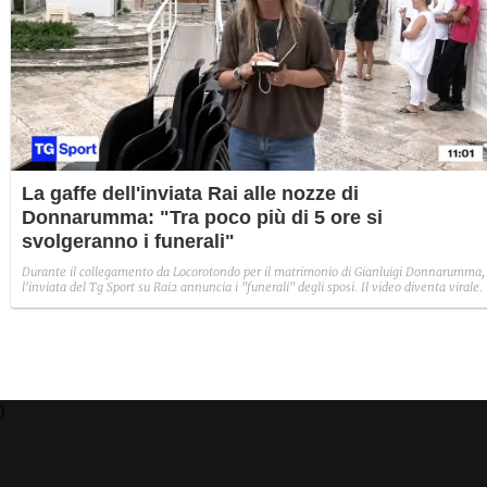
La gaffe dell'inviata Rai alle nozze di
Donnarumma: "Tra poco più di 5 ore si
svolgeranno i funerali"
Durante il collegamento da Locorotondo per il matrimonio di Gianluigi Donnarumma,
l'inviata del Tg Sport su Rai2 annuncia i "funerali" degli sposi. Il video diventa virale.
)