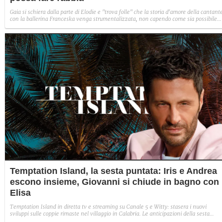
Gaia si schiera dalla parte di Elodie e "trova folle" che la storia d'amore della cantant
con la ballerina Franceska venga strumentalizzata, non capendo come sia possibile
indignarsi davanti all'amore.
Temptation Island, la sesta puntata: Iris e Andrea
escono insieme, Giovanni si chiude in bagno con
Elisa
Temptation Island in diretta tv e streaming su Canale 5 e Witty: stasera i nuovi
sviluppi sulle coppie rimaste nel villaggio in Calabria. Le anticipazioni della sesta
puntata: Iris torna con Andrea ed escono insieme, Diamante vuole sposare Bernadett