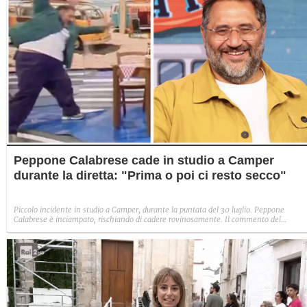
Peppone Calabrese cade in studio a Camper
durante la diretta: "Prima o poi ci resto secco"
Piccolo incidente in studio a Camper, durante la puntata del 30 luglio. Peppone
Calabrese è inciampato, rischiando di cadere rovinosamente. Il commento del
conduttore a Fanpage.it: "Per fortuna, il mio rinomato atletismo ha evitato il peggio".