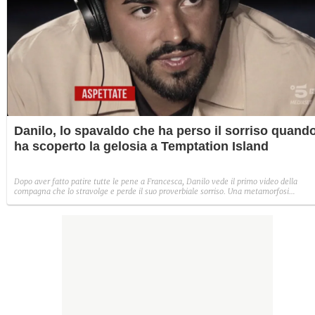
Danilo, lo spavaldo che ha perso il sorriso quand
ha scoperto la gelosia a Temptation Island
Dopo aver fatto patire tutte le pene a Francesca, Danilo vede il primo video della
compagna che lo stravolge e perde il suo proverbiale sorriso. Una metamorfosi
improvvisa che, a suo modo, è simbolo del programma.