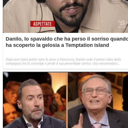
Danilo, lo spavaldo che ha perso il sorriso quand
ha scoperto la gelosia a Temptation Island
Dopo aver fatto patire tutte le pene a Francesca, Danilo vede il primo video della
compagna che lo stravolge e perde il suo proverbiale sorriso. Una metamorfosi
improvvisa che, a suo modo, è simbolo del programma.