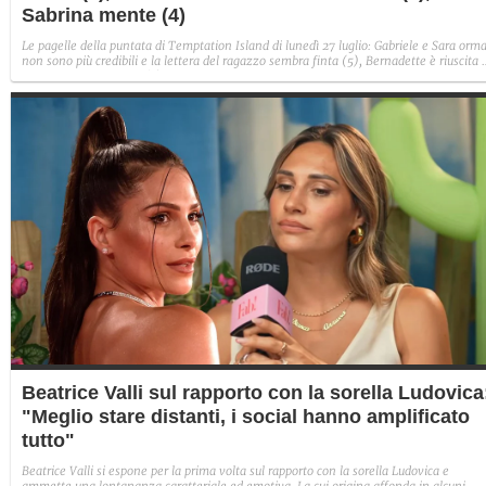
Sabrina mente (4)
Le pagelle della puntata di Temptation Island di lunedì 27 luglio: Gabriele e Sara orma
non sono più credibili e la lettera del ragazzo sembra finta (5), Bernadette è riuscita 
avere il suo Diamante (8) e Sabrina ha negato il bacio con Lory, tradendo di fatto sia
Giovanni che se stessa in un solo momento (4).
Beatrice Valli sul rapporto con la sorella Ludovica
"Meglio stare distanti, i social hanno amplificato
tutto"
Beatrice Valli si espone per la prima volta sul rapporto con la sorella Ludovica e