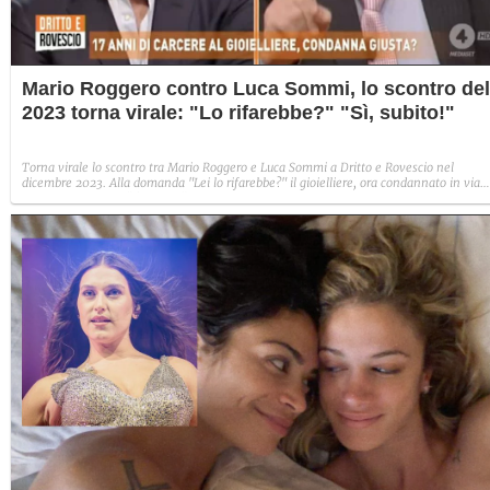
Mario Roggero contro Luca Sommi, lo scontro del
2023 torna virale: "Lo rifarebbe?" "Sì, subito!"
Torna virale lo scontro tra Mario Roggero e Luca Sommi a Dritto e Rovescio nel
dicembre 2023. Alla domanda "Lei lo rifarebbe?" il gioielliere, ora condannato in via
definitiva, rispose: "Sì, subito".