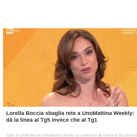
Lorella Boccia sbaglia rete a UnoMattina Weekly:
dà la linea al Tg5 invece che al Tg1
Gaffe di Lorella Boccia a UnoMattina Weekly: la conduttrice dà la linea al Tg5 anzich