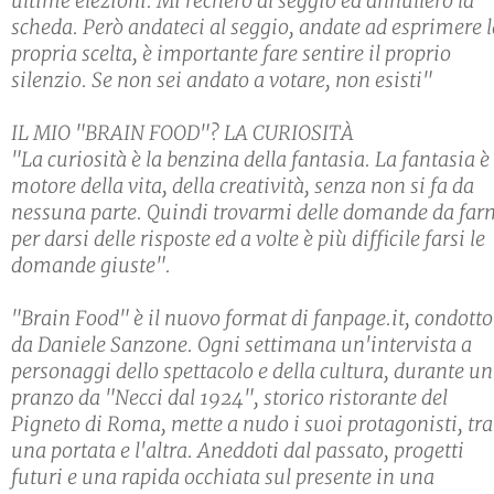
ultime elezioni. Mi recherò al seggio ed annullerò la
scheda. Però andateci al seggio, andate ad esprimere l
propria scelta, è importante fare sentire il proprio
silenzio. Se non sei andato a votare, non esisti"
IL MIO "BRAIN FOOD"? LA CURIOSITÀ
"La curiosità è la benzina della fantasia. La fantasia è 
motore della vita, della creatività, senza non si fa da
nessuna parte. Quindi trovarmi delle domande da far
per darsi delle risposte ed a volte è più difficile farsi le
domande giuste".
"Brain Food" è il nuovo format di fanpage.it, condotto
da Daniele Sanzone. Ogni settimana un'intervista a
personaggi dello spettacolo e della cultura, durante un
pranzo da "Necci dal 1924", storico ristorante del
Pigneto di Roma, mette a nudo i suoi protagonisti, tra
una portata e l'altra. Aneddoti dal passato, progetti
futuri e una rapida occhiata sul presente in una