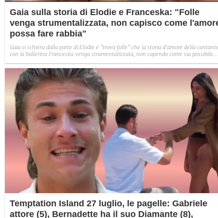
Gaia sulla storia di Elodie e Franceska: "Folle
venga strumentalizzata, non capisco come l'amor
possa fare rabbia"
Gaia si schiera dalla parte di Elodie e "trova folle" che la storia d'amore della cantant
con la ballerina Franceska venga strumentalizzata, non capendo come sia possibile
indignarsi davanti all'amore.
Temptation Island 27 luglio, le pagelle: Gabriele
attore (5), Bernadette ha il suo Diamante (8),