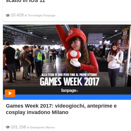
scatto in iOS 11
10.428
di
Tecnologia Fanpage
Games Week 2017: videogiochi, anteprime e
cosplay invadono Milano
101.158
di
Giampaolo Mannu