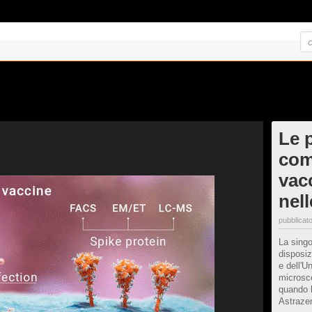
Le 
com
vac
nell
pubblicato
La singo
disposiz
e dell'U
microsc
quando l
Astraze