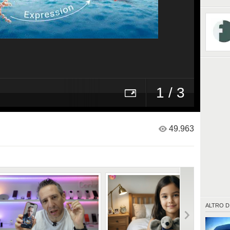
1 / 3
49.963
ALTRO D