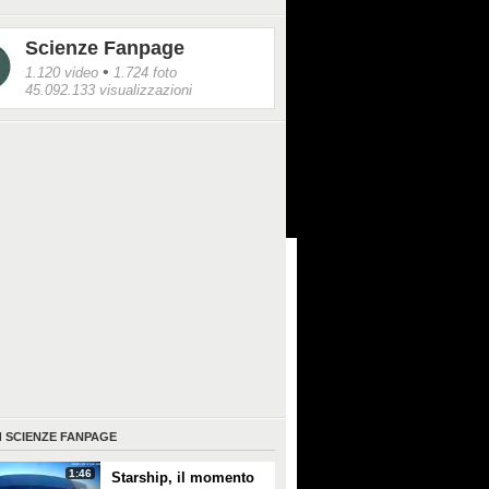
Scienze Fanpage
•
1.120 video
1.724 foto
45.092.133 visualizzazioni
I
SCIENZE FANPAGE
1:46
Starship, il momento