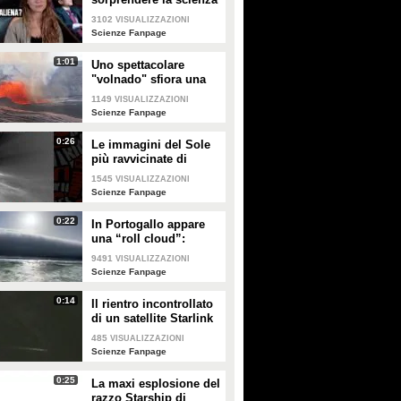
e qualcuno pensa
3102
VISUALIZZAZIONI
ancora che sia
Scienze Fanpage
un'astronave
1:01
Uno spettacolare
"volnado" sfiora una
fontana di lava sul
1149
VISUALIZZAZIONI
vulcano Kilauea alle
Scienze Fanpage
Hawaii
0:26
Le immagini del Sole
più ravvicinate di
sempre
1545
VISUALIZZAZIONI
Scienze Fanpage
0:22
In Portogallo appare
una “roll cloud”:
spettacolare e raro
9491
VISUALIZZAZIONI
fenomeno atmosferico
Scienze Fanpage
lungo la costa
0:14
Il rientro incontrollato
di un satellite Starlink
nei cieli di Campania e
485
VISUALIZZAZIONI
Puglia: le immagini
Scienze Fanpage
0:25
La maxi esplosione del
razzo Starship di