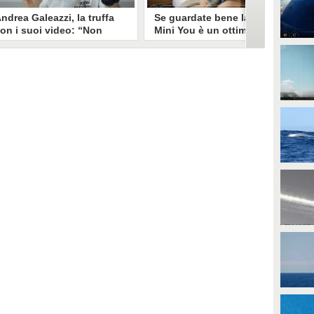
ndrea Galeazzi, la truffa
Se guardate bene la foto
on i suoi video: “Non
Mini You è un ottimo modo
ono io quello. Mi hanno
per regalare i dati
rasformato in deepfake”
all’intelligenza artificiale
ndrea Galeazzi è uno degli
Il nuovo trend su Instagram, Mini
outuber più importanti nel
You, in cui si pubblica una foto da
ettore delle recensioni. Negli
bambini e una attuale, è una vera
ltimi giorni un suo video è stato
e propria miniera d'oro per
ubato, processato con
l'intelligenza artificiale
'intelligenza artificiale ed è
generativa. Si stimano 40 milioni
iventato un deepfake che
di immagini condivise, che in
ponsorizza un'applicazione
questo momento potrebbero
egata al gioco d'azzardo.
essere "preda" di voraci algoritmi
per software di riconoscimento
facciale e altre app.