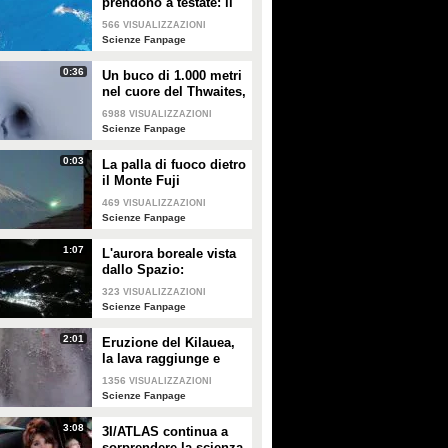
prendono a testate: il
comportamento
566
VISUALIZZAZIONI
documentato per la
Scienze Fanpage
prima volta
0:36
Un buco di 1.000 metri
nel cuore del Thwaites,
il ghiacciaio
6988
VISUALIZZAZIONI
dell'Apocalisse: le
Scienze Fanpage
immagini
impressionanti
0:03
La palla di fuoco dietro
il Monte Fuji
469
VISUALIZZAZIONI
Scienze Fanpage
1:07
L'aurora boreale vista
dallo Spazio:
l'incredibile video del
323
VISUALIZZAZIONI
cosmonauta russo
Scienze Fanpage
2:01
Eruzione del Kilauea,
la lava raggiunge e
distrugge la telecamera
1356
VISUALIZZAZIONI
dell’USGS
Scienze Fanpage
3:08
3I/ATLAS continua a
sorprendere la scienza