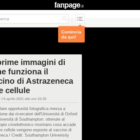
Comincia
da qui!
prime immagini di
e funziona il
cino di Astrazeneca
e cellule
 il
8 aprile 2021 alle ore 10:39
lare opportunità fotografica messa a
ione dai ricercatori dell'Università di Oxford
niversità di Southampton: ottenute al
opio crioelettronico mostrano cosa accade
e cellule vengono esposte al vaccino di
neca / Credit: Southampton Univerisity