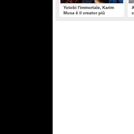
Yotobi l'immortale, Karim
A
Musa è il creator più
c
longevo in Italia: il suo
s
volto sui social da 20 anni
t
Aperto nel 2006, il canale di
A
Karim Musa, in arte Yotobi, è uno
y
dei più duraturi di tutta YouTube
s
Italia. Tra i pionieri della
u
professione di creator, Yotobi
r
continua ancora oggi ad essere un
l
punto di riferimento per la sua
d
fedele pur senza cedere alle
s
lusinghe del mainstream.
l