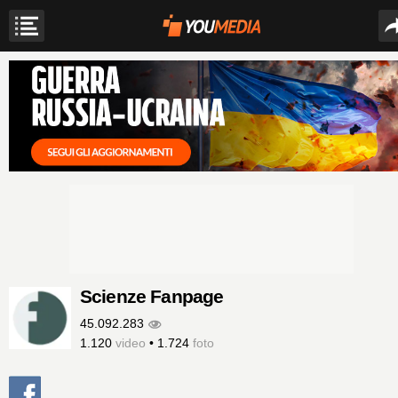
Scienze Fanpage
45.092.283
1.120
video
•
1.724
foto