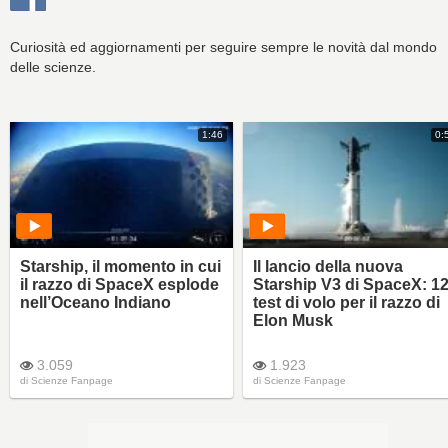
Curiosità ed aggiornamenti per seguire sempre le novità dal mondo
delle scienze.
1:46
0:
Starship, il momento in cui
Il lancio della nuova
il razzo di SpaceX esplode
Starship V3 di SpaceX: 12
nell’Oceano Indiano
test di volo per il razzo di
Elon Musk
3.059
1.923
di
Scienze Fanpage
di
Scienze Fanpage