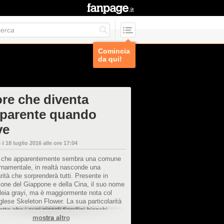
Comincia
da qui!
iore che diventa
sparente quando
ve
 il
18 luglio 2016 alle ore 17:04
 che apparentemente sembra una comune
rnamentale, in realtà nasconde una
arità che sorprenderà tutti. Presente in
one del Giappone e della Cina, il suo nome
leia grayi, ma è maggiormente nota col
lese Skeleton Flower. La sua particolarità
atto che i suoi piccoli fiorellini bianchi
mostra altro
o trasparenti a contatto con l'acqua,