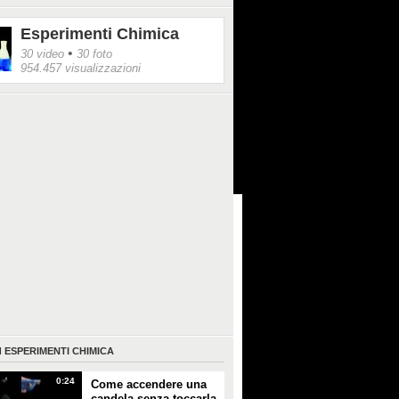
o un vero e proprio spettacolo a chi si
 ammirarli.
Esperimenti Chimica
•
30 video
30 foto
954.457 visualizzazioni
I
ESPERIMENTI CHIMICA
0:24
Come accendere una
candela senza toccarla