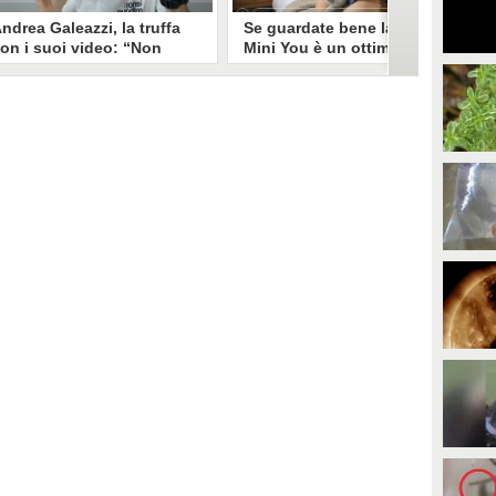
ndrea Galeazzi, la truffa
Se guardate bene la foto
on i suoi video: “Non
Mini You è un ottimo modo
ono io quello. Mi hanno
per regalare i dati
rasformato in deepfake”
all’intelligenza artificiale
ndrea Galeazzi è uno degli
Il nuovo trend su Instagram, Mini
outuber più importanti nel
You, in cui si pubblica una foto da
ettore delle recensioni. Negli
bambini e una attuale, è una vera
ltimi giorni un suo video è stato
e propria miniera d'oro per
ubato, processato con
l'intelligenza artificiale
'intelligenza artificiale ed è
generativa. Si stimano 40 milioni
iventato un deepfake che
di immagini condivise, che in
ponsorizza un'applicazione
questo momento potrebbero
egata al gioco d'azzardo.
essere "preda" di voraci algoritmi
per software di riconoscimento
facciale e altre app.