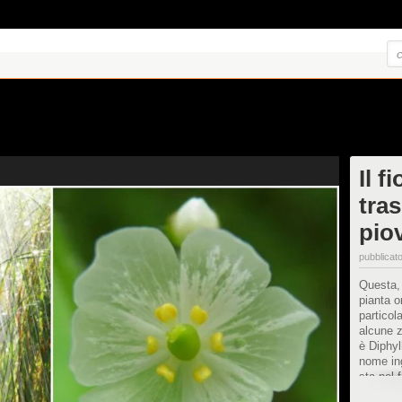
Il f
tra
pio
pubblicato
Questa,
pianta o
particol
alcune z
è Diphyl
nome ing
sta nel f
divengon