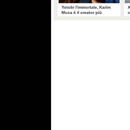
Yotobi l'immortale, Karim
A
Musa è il creator più
c
longevo in Italia: il suo
s
volto sui social da 20 anni
t
Aperto nel 2006, il canale di
A
Karim Musa, in arte Yotobi, è uno
y
dei più duraturi di tutta YouTube
s
Italia. Tra i pionieri della
u
professione di creator, Yotobi
r
continua ancora oggi ad essere un
l
punto di riferimento per la sua
d
fedele pur senza cedere alle
s
lusinghe del mainstream.
l