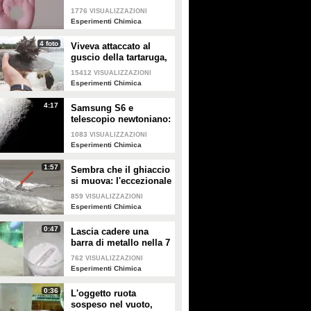
Sbagliato! Ecco come
1776
VISUALIZZAZIONI
realizzare l'illusione
Esperimenti Chimica
ottica
4 foto
Viveva attaccato al
guscio della tartaruga,
affaticandola: ecco di
15412
VISUALIZZAZIONI
cosa si tratta
Esperimenti Chimica
4:17
Samsung S6 e
telescopio newtoniano:
la Luna come non
1083
VISUALIZZAZIONI
l'avete mai vista
Esperimenti Chimica
1:57
Sembra che il ghiaccio
si muova: l'eccezionale
fenomeno dell'ice-
859
VISUALIZZAZIONI
stacking nel Lago
Esperimenti Chimica
Superiore
0:47
Lascia cadere una
barra di metallo nella 7
up, la reazione è
762
VISUALIZZAZIONI
impressionante
Esperimenti Chimica
0:36
L'oggetto ruota
sospeso nel vuoto,