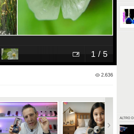
regaland
ferma ad
1 / 5
2.636
ALTRO D