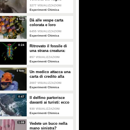
“botola” : cattura la
3277
VISUALIZZAZIONI
preda in 0,1
Esperimenti Chimica
millisecondi
5 foto
Dà alle vespe carta
colorata e loro
costruiscono nidi
6455
VISUALIZZAZIONI
arcobaleno
Esperimenti Chimica
0:24
Ritrovato il fossile di
una strana creatura:
risale a 400 milioni di
857
VISUALIZZAZIONI
anni fa
Esperimenti Chimica
5 foto
Un medico attacca una
carta di credito alla
bocca del pesce: non
2007
VISUALIZZAZIONI
crederai al motivo
Esperimenti Chimica
0:47
Il delfino partorisce
davanti ai turisti: ecco
cosa fa la mamma per
930
VISUALIZZAZIONI
aiutare il suo piccolo
Esperimenti Chimica
1:08
Vedete un buco nella
mano sinistra?