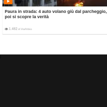
Paura in strada: 4 auto volano giù dal parcheggio,
poi si scopre la verità
1.482
di
ViralVideo
)