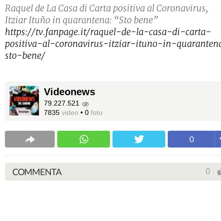
Raquel de La Casa di Carta positiva al Coronavirus,
Itziar Ituño in quarantena: “Sto bene”
https://tv.fanpage.it/raquel-de-la-casa-di-carta-
positiva-al-coronavirus-itziar-ituno-in-quaranten
sto-bene/
Videonews
79.227.521
7835
video
•
0
foto
0
COMMENTA
0