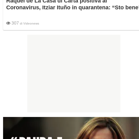
Raquel de La Casa di Carta positiva al
Coronavirus, Itziar Ituño in quarantena: “Sto bene
307
di
Videonews