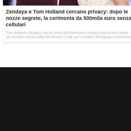
Zendaya e Tom Holland cercano privacy: dopo le
nozze segrete, la cerimonia da 500mila euro senz
cellulari
Tom Holland e Zendaya sono al centro dell'attenzione mediatica per la loro carriera
ma chiedono privacy sulla vita privata. Le due star avrebbero festeggiato il matrimon
(avvenuto in gran segreto negli scorsi mesi) con una festa in un lussuoso hotel nella
campagna inglese, dove vigeva la regola "no cellulari".
)