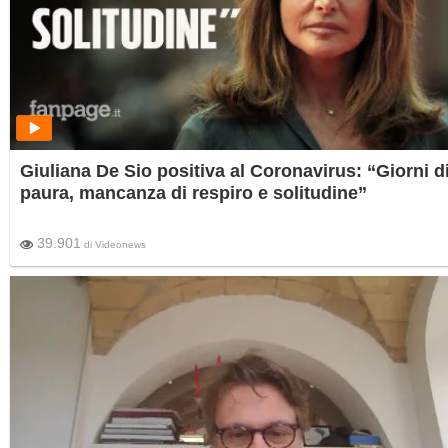
Giuliana De Sio positiva al Coronavirus: “Giorni d
paura, mancanza di respiro e solitudine”
39.901
di
Videonews