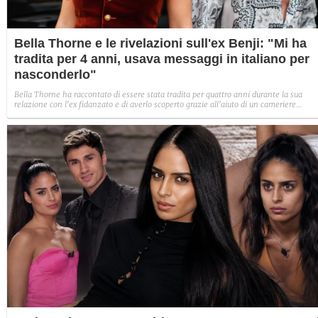
Bella Thorne e le rivelazioni sull'ex Benji: "Mi ha
tradita per 4 anni, usava messaggi in italiano per
nasconderlo"
Bella Thorne ha raccontato di essere stata tradita per quattro anni durante la sua
relazione con l'ex fidanzato e di averlo scoperto grazie all'aiuto di un cameriere
italiano, che ha tradotto per lei messaggi con altre ragazze. L'attrice non fa
esplicitamente il nome di Benjamin Mascolo ma dettagli temporali e di racconto
portano a lui.