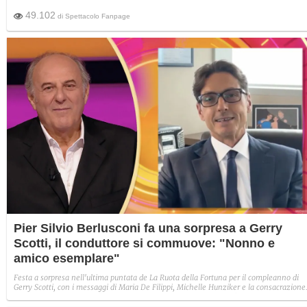
49.102
di
Spettacolo Fanpage
Pier Silvio Berlusconi fa una sorpresa a Gerry
Scotti, il conduttore si commuove: "Nonno e
amico esemplare"
Festa a sorpresa nell'ultima puntata de La Ruota della Fortuna per il compleanno di
Gerry Scotti, con i messaggi di Maria De Filippi, Michelle Hunziker e la consacrazione
di Pier Silvio Berlusconi: "Sei un nonno felice, un bravissimo papà e una persona di
grande valore umano".