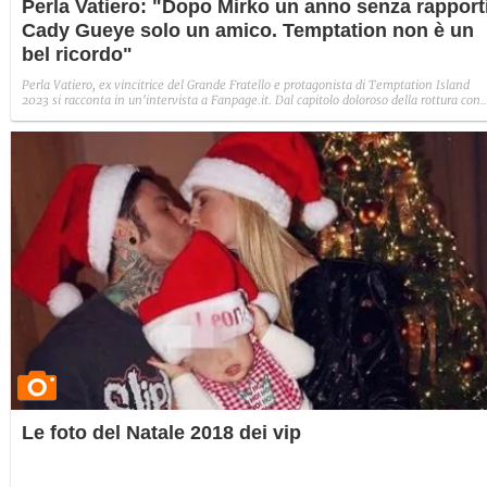
Perla Vatiero: "Dopo Mirko un anno senza rapporti
Cady Gueye solo un amico. Temptation non è un
bel ricordo"
Perla Vatiero, ex vincitrice del Grande Fratello e protagonista di Temptation Island
2023 si racconta in un'intervista a Fanpage.it. Dal capitolo doloroso della rottura con
Mirko Brunetti fino alla svolta lavorativa con il suo brand di moda, fino al rapporto
ritrovato con se stessa: "Per quasi un anno ho scelto di non frequentare nessuno. Ora
sono pronta a riaprire il mio cuore".
Le foto del Natale 2018 dei vip