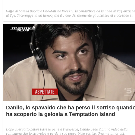
Gaffe di Lorella Boccia a UnoMattina Weekly: la conduttrice dà la linea al Tg5 anzich
al Tg1. Si corregge in un lampo, ma il video del momento gira sui social e accende i
commenti sulla rete.
Danilo, lo spavaldo che ha perso il sorriso quand
ha scoperto la gelosia a Temptation Island
Dopo aver fatto patire tutte le pene a Francesca, Danilo vede il primo video della
compagna che lo stravolge e perde il suo proverbiale sorriso. Una metamorfosi