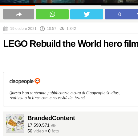
0
19 ottobre 2021
10:57
1.342
LEGO Rebuild the World hero fil
Questo è un contenuto pubblicitario a cura di Ciaopeople Studios,
realizzato in linea con le necessità del brand.
BrandedContent
17.590.571
50
video
•
0
foto