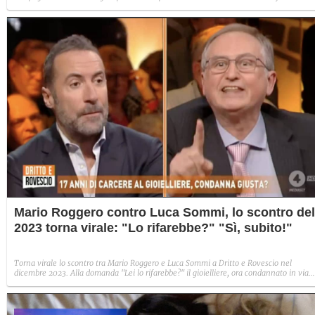
improvvisa che, a suo modo, è simbolo del programma.
Mario Roggero contro Luca Sommi, lo scontro del
2023 torna virale: "Lo rifarebbe?" "Sì, subito!"
Torna virale lo scontro tra Mario Roggero e Luca Sommi a Dritto e Rovescio nel
dicembre 2023. Alla domanda "Lei lo rifarebbe?" il gioielliere, ora condannato in via
definitiva, rispose: "Sì, subito".