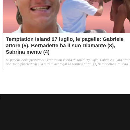
Temptation Island 27 luglio, le pagelle: Gabriele
attore (5), Bernadette ha il suo Diamante (8),
Sabrina mente (4)
Le pagelle della puntata di Temptation Island di lunedì 27 luglio: Gabriele e Sara orma
non sono più credibili e la lettera del ragazzo sembra finta (5), Bernadette è riuscita 
avere il suo Diamante (8) e Sabrina ha negato il bacio con Lory, tradendo di fatto sia
Giovanni che se stessa in un solo momento (4).
)