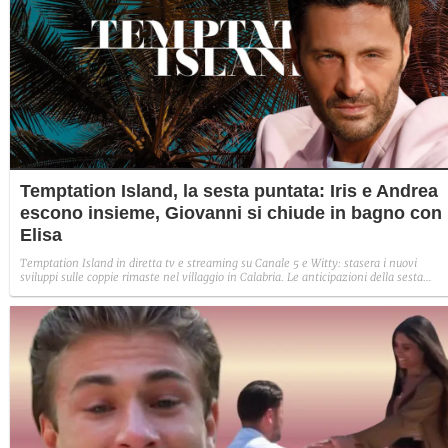
Temptation Island, la sesta puntata: Iris e Andrea
escono insieme, Giovanni si chiude in bagno con
Elisa
Temptation Island in diretta tv e streaming su Canale 5 e Witty: stasera i nuovi
sviluppi sulle coppie rimaste nel villaggio in Calabria. Le anticipazioni della sesta
puntata: Iris torna con Andrea ed escono insieme, Diamante vuole sposare Bernadett
Sabrina rifiuta il falò con Giovanni e si avvicina a Lory.