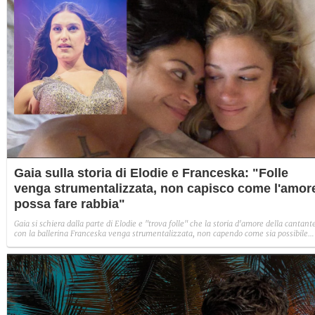
Gaia sulla storia di Elodie e Franceska: "Folle
venga strumentalizzata, non capisco come l'amor
possa fare rabbia"
Gaia si schiera dalla parte di Elodie e "trova folle" che la storia d'amore della cantant
con la ballerina Franceska venga strumentalizzata, non capendo come sia possibile
indignarsi davanti all'amore.