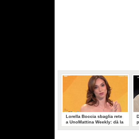
Lorella Boccia sbaglia rete
D
a UnoMattina Weekly: dà la
p
linea al Tg5 invece che al
s
Tg1
T