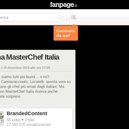
Comincia
da qui!
a MasterChef Italia
 il
19 dicembre 2019 alle ore 17:05
 siamo tutti più buoni… o no?
, Cannavacciuolo, Locatelli: questa sera su
ano gli chef più amati dagli italiani. Ma
no MasterChef Italia riserva anche
ate sorprese:
BrandedContent
•
50 video
0 foto
17.590.570 visualizzazioni