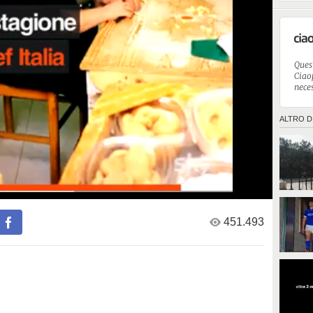
Ques
Ciaop
neces
ALTRO D
451.493