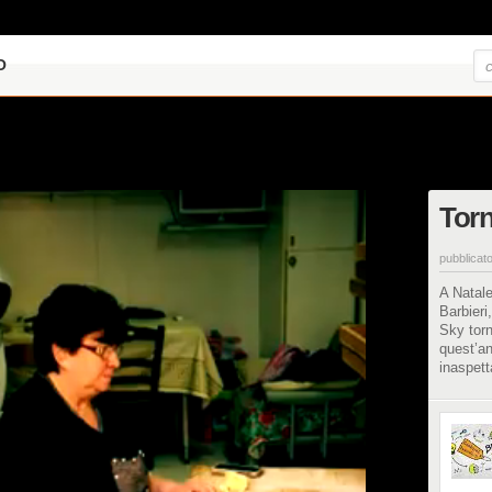
O
Torn
pubblicato
A Natale
Barbieri
Sky torn
quest’an
inaspett