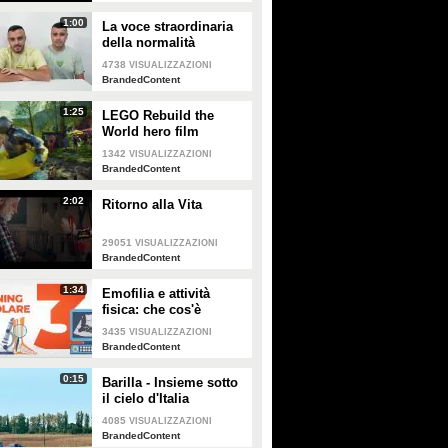
1:00
La voce straordinaria
della normalità
4738
VISUALIZZAZIONI
BrandedContent
1:25
LEGO Rebuild the
World hero film
1342
VISUALIZZAZIONI
BrandedContent
2:02
Ritorno alla Vita
29051
VISUALIZZAZIONI
BrandedContent
1:34
Emofilia e attività
fisica: che cos'è
cambiato dall'inizio
3435
VISUALIZZAZIONI
della pandemia?
BrandedContent
0:15
Barilla - Insieme sotto
il cielo d'Italia
4085
VISUALIZZAZIONI
BrandedContent