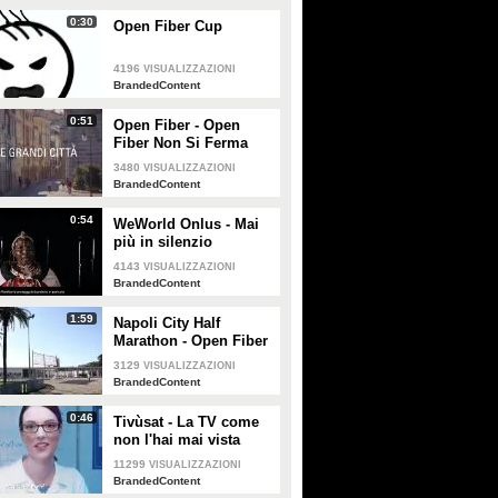
0:30
Open Fiber Cup
4196
VISUALIZZAZIONI
BrandedContent
0:51
Open Fiber - Open
Fiber Non Si Ferma
3480
VISUALIZZAZIONI
BrandedContent
0:54
WeWorld Onlus - Mai
più in silenzio
4143
VISUALIZZAZIONI
BrandedContent
1:59
Napoli City Half
Marathon - Open Fiber
3129
VISUALIZZAZIONI
BrandedContent
Gaia sulla storia di Elodie e
Temptation Island, la sesta
0:46
Tivùsat - La TV come
Franceska: "Folle venga
puntata: Iris e Andrea
non l'hai mai vista
strumentalizzata, non
escono insieme, Giovanni
11299
VISUALIZZAZIONI
capisco come l'amore
si chiude in bagno con
BrandedContent
possa fare rabbia"
Elisa