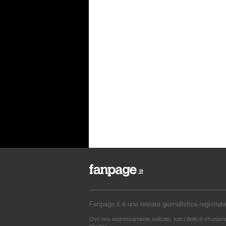
Gaffe di Lorella Boccia a
D
UnoMattina Weekly: la conduttrice
p
dà la linea al Tg5 anziché al Tg1.
p
Si corregge in un lampo, ma il
l
video del momento gira sui social
p
e accende i commenti sulla rete.
m
s
p
Fanpage.it è una testata giornalistica registrat
Ove non espressamente indicato, tutti i diritti di sfrutta