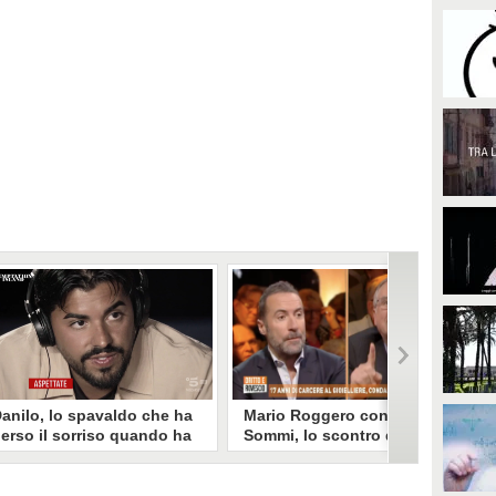
anilo, lo spavaldo che ha
Mario Roggero contro Luca
erso il sorriso quando ha
Sommi, lo scontro del 2023
coperto la gelosia a
torna virale: "Lo
emptation Island
rifarebbe?" "Sì, subito!"