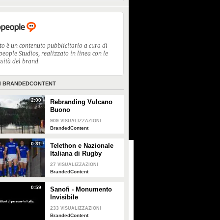
to è un contenuto pubblicitario a cura di
eople Studios, realizzato in linea con le
sità del brand.
I
BRANDEDCONTENT
2:00
Rebranding Vulcano
Buono
909
VISUALIZZAZIONI
BrandedContent
0:31
Telethon e Nazionale
Italiana di Rugby
27
VISUALIZZAZIONI
BrandedContent
0:59
Sanofi - Monumento
Invisibile
233
VISUALIZZAZIONI
BrandedContent