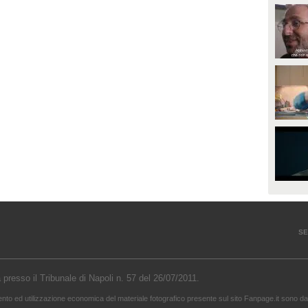
opo aver fatto patire tutte le
Torna virale lo scontro tra Mario
ene a Francesca, Danilo vede il
Roggero e Luca Sommi a Dritto e
rimo video della compagna che
Rovescio nel dicembre 2023. Alla
o stravolge e perde il suo
domanda "Lei lo rifarebbe?" il
roverbiale sorriso. Una
gioielliere, ora condannato in via
etamorfosi improvvisa che, a
definitiva, rispose: "Sì, subito".
uo modo, è simbolo del
rogramma.
SE
a presso il Tribunale di Napoli n. 57 del 26/07/2011.
mento ed utilizzazione economica del materiale fotografico presente sul sito Fanpage.it sono da 