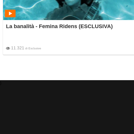
La banalità - Femina Ridens (ESCLUSIVA)
11.321
di
Esclusive
)