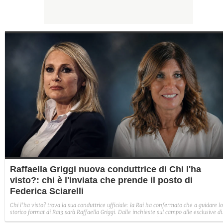
Raffaella Griggi nuova conduttrice di Chi l'ha
visto?: chi è l'inviata che prende il posto di
Federica Sciarelli
Chi l’ha visto? trova la sua conduttrice ufficiale: la Rai ha confermato che a guidare lo
storico format di Rai3 sarà Raffaella Griggi. Dalle inchieste sul campo alle esclusive di
cronaca nera, ecco chi è la giornalista che raccoglie l'eredità di Federica Sciarelli.