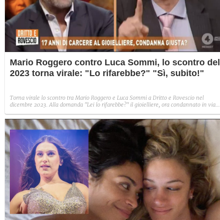
Mario Roggero contro Luca Sommi, lo scontro del
2023 torna virale: "Lo rifarebbe?" "Sì, subito!"
Torna virale lo scontro tra Mario Roggero e Luca Sommi a Dritto e Rovescio nel
dicembre 2023. Alla domanda "Lei lo rifarebbe?" il gioielliere, ora condannato in via
definitiva, rispose: "Sì, subito".