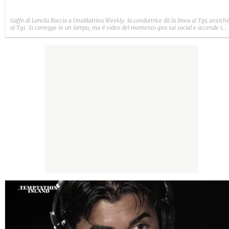
Gaffe di Lorella Boccia a UnoMattina Weekly: la conduttrice dà la linea al Tg5 anzich
al Tg1. Si corregge in un lampo, ma il video del momento gira sui social e accende i
commenti sulla rete.