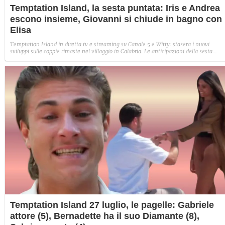
Temptation Island, la sesta puntata: Iris e Andrea
escono insieme, Giovanni si chiude in bagno con
Elisa
Temptation Island in diretta tv e streaming su Canale 5 e Witty: stasera i nuovi
sviluppi sulle coppie rimaste nel villaggio in Calabria. Le anticipazioni della sesta
puntata: Iris torna con Andrea ed escono insieme, Diamante vuole sposare Bernadett
Sabrina rifiuta il falò con Giovanni e si avvicina a Lory.
Temptation Island 27 luglio, le pagelle: Gabriele
attore (5), Bernadette ha il suo Diamante (8),