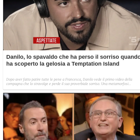
Danilo, lo spavaldo che ha perso il sorriso quand
ha scoperto la gelosia a Temptation Island
Dopo aver fatto patire tutte le pene a Francesca, Danilo vede il primo video della
compagna che lo stravolge e perde il suo proverbiale sorriso. Una metamorfosi
improvvisa che, a suo modo, è simbolo del programma.