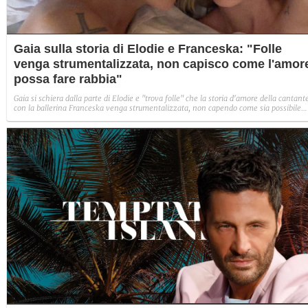
Gaia sulla storia di Elodie e Franceska: "Folle
venga strumentalizzata, non capisco come l'amor
possa fare rabbia"
Gaia si schiera dalla parte di Elodie e "trova folle" che la storia d'amore della cantant
con la ballerina Franceska venga strumentalizzata, non capendo come sia possibile
indignarsi davanti all'amore.