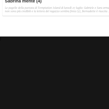
Sabrina mente (4)
Le pagelle della puntata di Temptation Island di lunedì 27 luglio: Gabriele e Sara orma
non sono più credibili e la lettera del ragazzo sembra finta (5), Bernadette è riuscita 
avere il suo Diamante (8) e Sabrina ha negato il bacio con Lory, tradendo di fatto sia
Giovanni che se stessa in un solo momento (4).
)