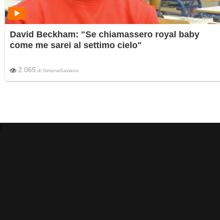
David Beckham: "Se chiamassero royal baby
come me sarei al settimo cielo"
2.065
di
SimonaSaviano
)