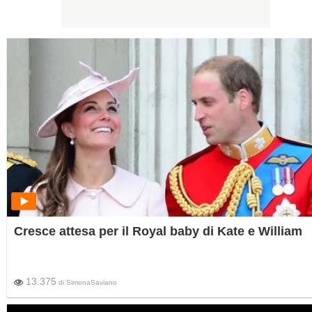
Cresce attesa per il Royal baby di Kate e William
13.375
di
SimonaSaviano