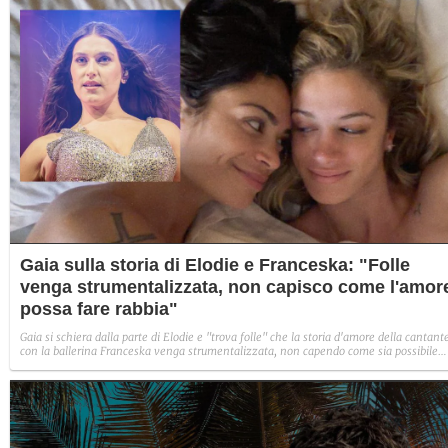
Gaia sulla storia di Elodie e Franceska: "Folle
venga strumentalizzata, non capisco come l'amor
possa fare rabbia"
Gaia si schiera dalla parte di Elodie e "trova folle" che la storia d'amore della cantant
con la ballerina Franceska venga strumentalizzata, non capendo come sia possibile
indignarsi davanti all'amore.