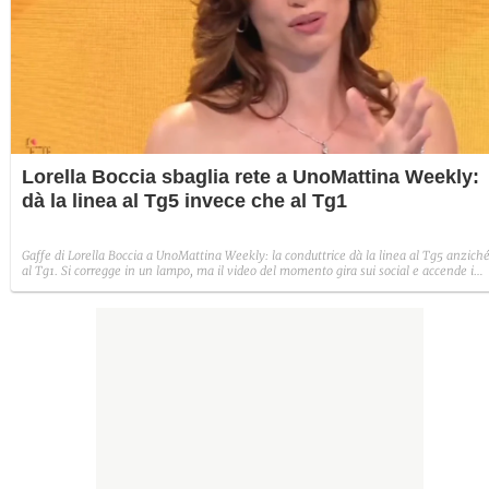
Lorella Boccia sbaglia rete a UnoMattina Weekly:
dà la linea al Tg5 invece che al Tg1
Gaffe di Lorella Boccia a UnoMattina Weekly: la conduttrice dà la linea al Tg5 anzich
al Tg1. Si corregge in un lampo, ma il video del momento gira sui social e accende i
commenti sulla rete.