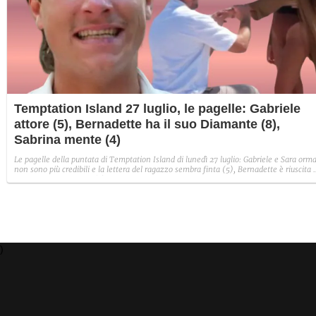
Temptation Island 27 luglio, le pagelle: Gabriele
attore (5), Bernadette ha il suo Diamante (8),
Sabrina mente (4)
Le pagelle della puntata di Temptation Island di lunedì 27 luglio: Gabriele e Sara orma
non sono più credibili e la lettera del ragazzo sembra finta (5), Bernadette è riuscita 
avere il suo Diamante (8) e Sabrina ha negato il bacio con Lory, tradendo di fatto sia
Giovanni che se stessa in un solo momento (4).
)