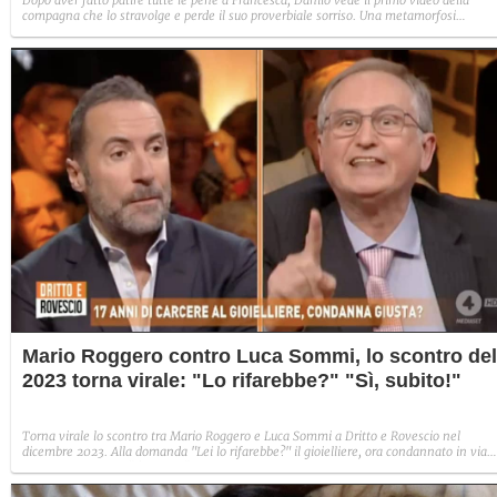
Dopo aver fatto patire tutte le pene a Francesca, Danilo vede il primo video della
compagna che lo stravolge e perde il suo proverbiale sorriso. Una metamorfosi
improvvisa che, a suo modo, è simbolo del programma.
Mario Roggero contro Luca Sommi, lo scontro del
2023 torna virale: "Lo rifarebbe?" "Sì, subito!"
Torna virale lo scontro tra Mario Roggero e Luca Sommi a Dritto e Rovescio nel
dicembre 2023. Alla domanda "Lei lo rifarebbe?" il gioielliere, ora condannato in via
definitiva, rispose: "Sì, subito".