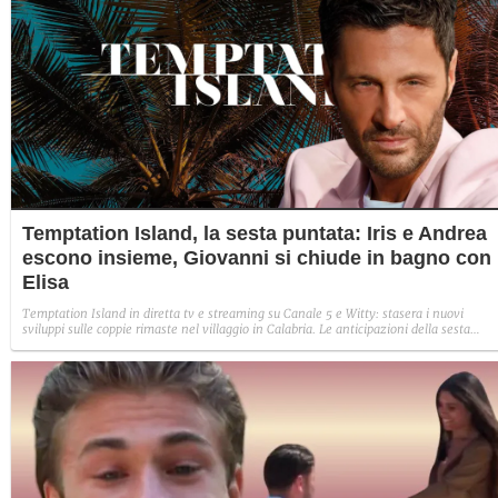
Temptation Island, la sesta puntata: Iris e Andrea
escono insieme, Giovanni si chiude in bagno con
Elisa
Temptation Island in diretta tv e streaming su Canale 5 e Witty: stasera i nuovi
sviluppi sulle coppie rimaste nel villaggio in Calabria. Le anticipazioni della sesta
puntata: Iris torna con Andrea ed escono insieme, Diamante vuole sposare Bernadett
Sabrina rifiuta il falò con Giovanni e si avvicina a Lory.