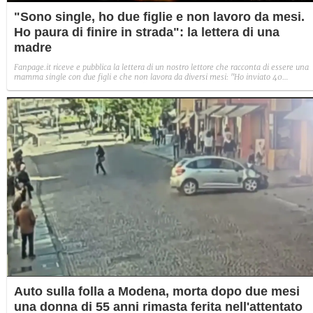
"Sono single, ho due figlie e non lavoro da mesi.
Ho paura di finire in strada": la lettera di una
madre
Fanpage.it riceve e pubblica la lettera di un nostro lettore che racconta di essere una
mamma single con due figli e che non lavora da diversi mesi: "Ho inviato 40
curriculum, ho fatto solo due colloqui".
Auto sulla folla a Modena, morta dopo due mesi
una donna di 55 anni rimasta ferita nell'attentato