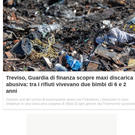
Treviso, Guardia di finanza scopre maxi discarica
abusiva: tra i rifiuti vivevano due bimbi di 6 e 2
anni
Durante uno dei servizi di osservazione aerea con l’elicottero, i finanzieri si sono
imbattuti in una vasta area cosparsa di rifiuti di ogni genere ma l'intervento sul posto
ha portato alla scoperta ancora più terribile: all'interno viveva una famiglia con due
bimbi piccoli.