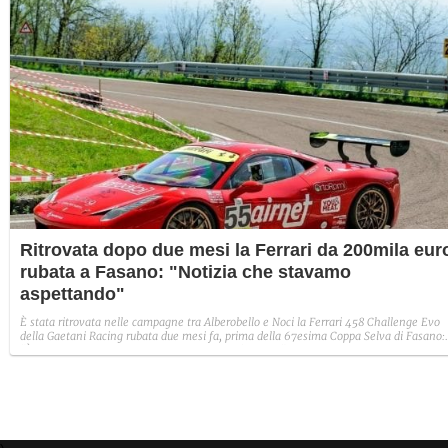
Ritrovata dopo due mesi la Ferrari da 200mila eur
rubata a Fasano: "Notizia che stavamo
aspettando"
È stata ritrovata nelle campagne tra Alberobello e Noci la Ferrari 458 Challenge Evo
della Gaetani Racing rubata due mesi fa, prima della 67esima Coppa Selva di Fasano:
"È la notizia che speravamo di ricevere al più presto".