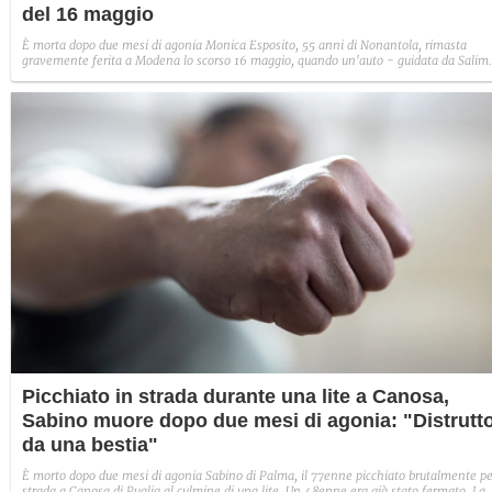
del 16 maggio
È morta dopo due mesi di agonia Monica Esposito, 55 anni di Nonantola, rimasta
gravemente ferita a Modena lo scorso 16 maggio, quando un'auto - guidata da Salim
El Koudri - piombò sulla folla travolgendo 8 persone.
Picchiato in strada durante una lite a Canosa,
Sabino muore dopo due mesi di agonia: "Distrutt
da una bestia"
È morto dopo due mesi di agonia Sabino di Palma, il 77enne picchiato brutalmente pe
strada a Canosa di Puglia al culmine di una lite. Un 48enne era già stato fermato. La