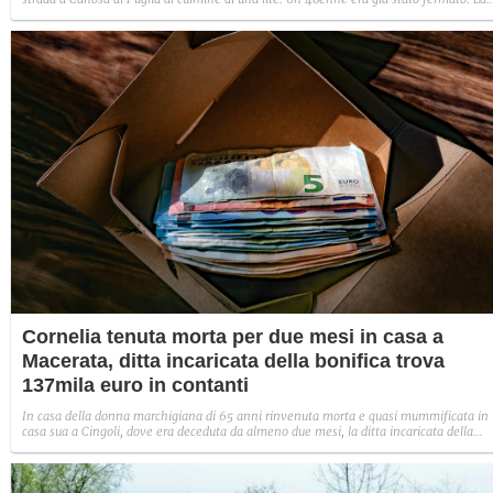
figlia: "Ti giuriamo che ti daremo la giustizia che meriti".
Cornelia tenuta morta per due mesi in casa a
Macerata, ditta incaricata della bonifica trova
137mila euro in contanti
In casa della donna marchigiana di 65 anni rinvenuta morta e quasi mummificata in
casa sua a Cingoli, dove era deceduta da almeno due mesi, la ditta incaricata della
bonifica dell'abitazione ha trovato diverse buste occultate con all'interno mazzetti di
banconote ben ordinate.