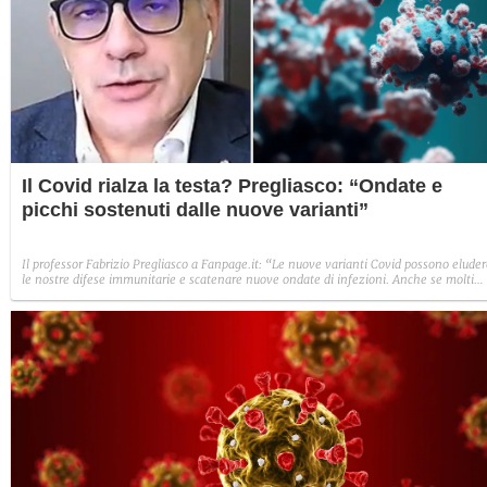
Il Covid rialza la testa? Pregliasco: “Ondate e
picchi sostenuti dalle nuove varianti”
Il professor Fabrizio Pregliasco a Fanpage.it: “Le nuove varianti Covid possono elude
le nostre difese immunitarie e scatenare nuove ondate di infezioni. Anche se molti
casi oggi sono meno gravi, in Italia 5-10 persone muoiono di Covid ogni settimana”.