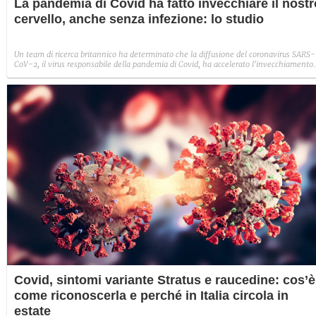
La pandemia di Covid ha fatto invecchiare il nostr
cervello, anche senza infezione: lo studio
Un team di ricerca britannico ha determinato che la diffusione del coronavirus SARS-
CoV-2, il virus responsabile della pandemia di Covid, ha accelerato l'invecchiamento
cerebrale anche in persone non infettate.
Covid, sintomi variante Stratus e raucedine: cos’è
come riconoscerla e perché in Italia circola in
estate