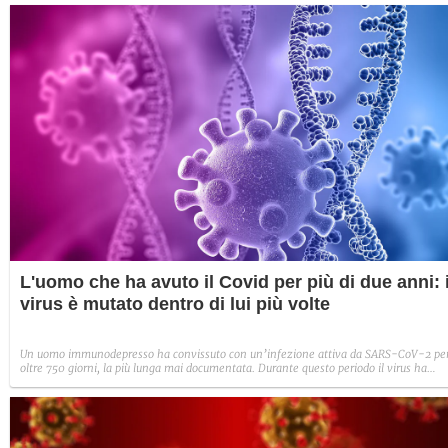
L'uomo che ha avuto il Covid per più di due anni: i
virus è mutato dentro di lui più volte
Un uomo immunodepresso ha convissuto con un’infezione attiva da SARS-CoV-2 pe
oltre 750 giorni, la più lunga mai documentata. Durante questo periodo il virus ha
accumulato numerose varianti con un tasso di mutazioni simile a quello che si
potrebbe riscontrare all'interno di una comunità.