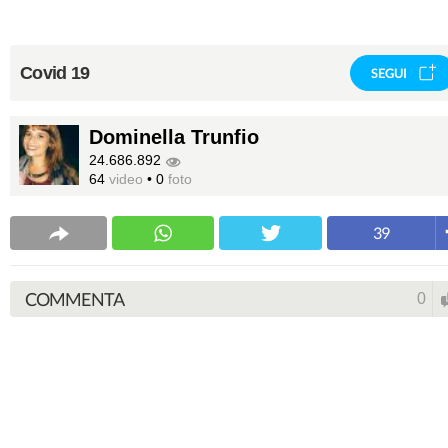
Covid 19
SEGUI
Dominella Trunfio
24.686.892
64
video
•
0
foto
39
COMMENTA
0