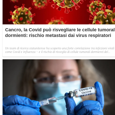
Cancro, la Covid può risvegliare le cellule tumoral
dormienti: rischio metastasi dai virus respiratori
Un team di ricerca statunitense ha scoperto una forte correlazione tra infezioni virali
come Covid e influenza - e il rischio di risveglio di cellule tumorali dormienti del
cancro al seno, con un significativo aumento del rischio di metastasi. "Le cellule
tumorali dormienti sono come le braci rimaste in un falò abbandonato, e i virus
respiratori sono come un vento forte che riaccende le fiamme", ha affermato il
principale autore dello studio pubblicato su Nature.