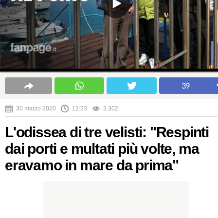
39
30 marzo 2020
12:23
3.302
L'odissea di tre velisti: "Respinti
dai porti e multati più volte, ma
eravamo in mare da prima"