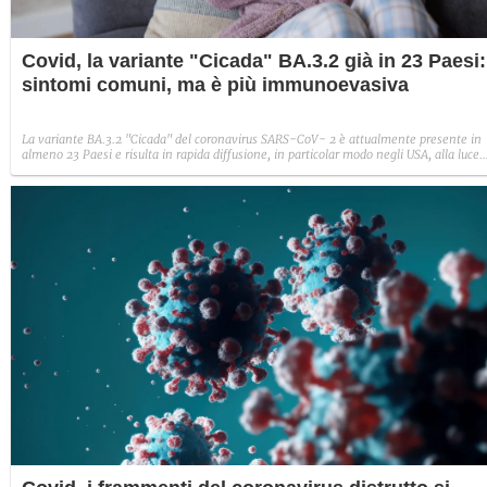
Covid, la variante "Cicada" BA.3.2 già in 23 Paesi:
sintomi comuni, ma è più immunoevasiva
La variante BA.3.2 "Cicada" del coronavirus SARS-CoV- 2 è attualmente presente in
almeno 23 Paesi e risulta in rapida diffusione, in particolar modo negli USA, alla luce
delle caratteristiche immunoevasive emerse dalle analisi. Tuttavia, tra i sintomi
comuni nei pazienti Covid non si segnalano differenze con altre varianti della famigl
Omicron, come tosse, febbre e dolori muscolari.