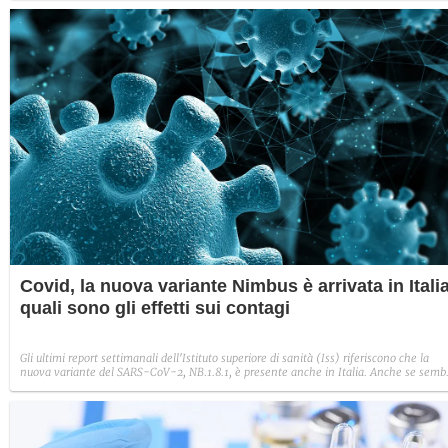
necessarie le informazioni che la Cina continua a tenere segrete.
Covid, la nuova variante Nimbus è arrivata in Italia
quali sono gli effetti sui contagi
Gli ultimi report settimanali dell'Istituto superiore di sanità (Iss) riferiscono che la
nuova variante del SARS-CoV-2, NB.1.8.1, è presente anche in Italia. Anche se semb
riuscire a evadere la barriera immunitaria con più facilità rispetto alle altre varianti,
non ci sono segnali che facciano sospettare una maggiore gravità dei sintomi.