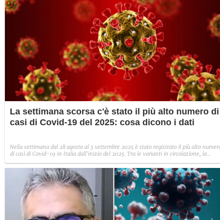
La settimana scorsa c'è stato il più alto numero di
casi di Covid-19 del 2025: cosa dicono i dati
Nella settimana dal 28 agosto al 3 settembre 2025 è stato registrato il più alto numer
di casi di Covid-19 in Italia dall'inizio del 2025. Tra le varianti in circolazione, la
Stratus (XFG) è tra le prelevanti: quali sono i sintomi.