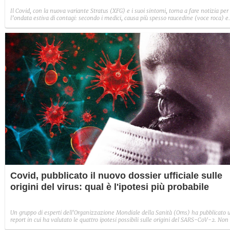
Il Covid, con la nuova variante Stratus (XFG) e i suoi sintomi, torna a fare notizia per
l’ondata estiva di contagi: secondo i medici, causa più spesso raucedine (voce roca) e
sintomi come tosse secca e mal di gola. Ecco cosa sapere sul nuovo virus ricombinant
che da giugno 2025 cresce anche in Italia.
Covid, pubblicato il nuovo dossier ufficiale sulle
origini del virus: qual è l'ipotesi più probabile
Un gruppo di esperti dell'Organizzazione Mondiale della Sanità (Oms) ha pubblicato 
report in cui ha valutato le quattro ipotesi possibili sulle origini del SARS-CoV-2. Non
stata esclusa l'ipotesi dell'incidente di laboratorio, ma per approfondirla sarebbero