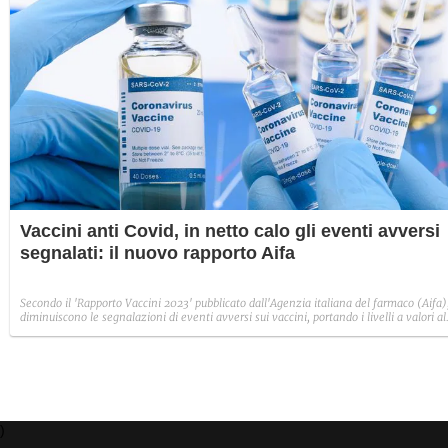
Vaccini anti Covid, in netto calo gli eventi avversi
segnalati: il nuovo rapporto Aifa
Secondo il 'Rapporto Vaccini 2023' pubblicato dall'Agenzia italiana del farmaco (Aifa)
diminuiscono le segnalazioni di eventi avversi sui vaccini, portando i livelli a valori al
di sotto di quelli pre-pandemia. Nel 2023 si osserva una marcata riduzione delle
segnalazioni da vaccini (-86,3%), che passano da 31.652 a 4.330. Circa 1 ogni 3
segnalazioni nel 2023 ha riguardato i vaccini anti-Covid (28,3%, 1.224), per i quali il
calo rispetto all'anno precedente è pari al 94,2%.
)