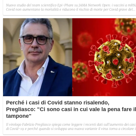
Nuovo studio del team scientifico Epi-Phare su JAMA Network Open: i vaccini a mRN
Covid non aumentano la mortalità e riducono il rischio di morte per Covid grave del
74% e per tutte le cause del 25%.
Perché i casi di Covid stanno risalendo,
Pregliasco: "Ci sono casi in cui vale la pena fare i
tampone"
Il virologo Fabrizio Pregliasco spiega come leggere i recenti dati sull'aumento dei casi
di Covid-19 e perché quando si sviluppa una nuova variante il virus torna a circolare 
modo più significativo: "Situazione non grave, ma è sbagliato sottovalutare il virus".