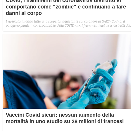
Covid, i frammenti del coronavirus distrutto si
comportano come "zombie" e continuano a fare
danni al corpo
I ricercatori hanno fatto una scoperta inquietante sul coronavirus SARS-CoV-2, il
patogeno pandemico responsabile della COVID-19. I frammenti del virus distrutti dal
sistema immunitario che restano nel nostro organismo non sono innocui, ma posson
attaccare e uccidere cellule con una forma specifica. La scoperta aiuta a comprendere
meglio alcuni profili patologici e il comportamento anomalo della variante Omicron.
Vaccini Covid sicuri: nessun aumento della
mortalità in uno studio su 28 milioni di francesi