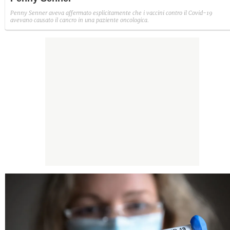
Penny Senner aveva affermato esplicitamente che i vaccini contro il Covid-19
avevano causato il cancro in una paziente oncologica.