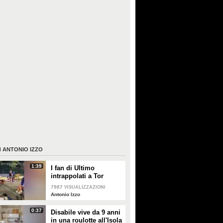
I
ANTONIO IZZO
1:39
I fan di Ultimo
intrappolati a Tor
Vergata: l'odissea di
7987
VISUALIZZAZIONI
chi è tornato dal
Antonio Izzo
concerto all'alba
0:37
Disabile vive da 9 anni
in una roulotte all'Isola