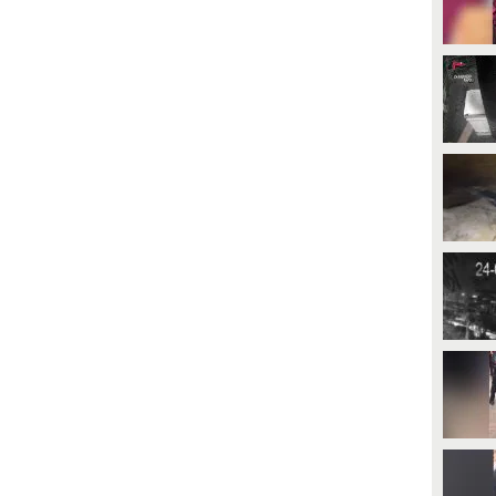
e Luca, medico legale che ha
morto a Bologna durante un
avorato alle autopsie su
fermo di polizia, avrebbero
ntonella Di Ielsi e Sara Di Vita,
confermato che erano state
amma e figlia morte nella
ostruite le vie respiratorie quando
rovincia di Campobasso: “È
è stato schiacciato al suolo per 5
onfermata la causa del decesso
minuti. Oggi si procederà con
ome intossicazione da ricina, ma
l'autopsia sul corpo. In un video,
on le modalità di
esclusivo del Tg1, si vede una
omministrazione o di assunzione
prima colluttazione tra i due
i questo veleno".
agenti, Fakir e un'altra persona.