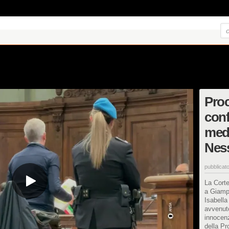
Pro
conf
med
Ness
pubblicato
La Corte
a Giampa
Isabella
avvenuto
innocenz
della Pr