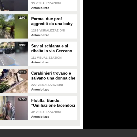
attivista: "Dove sei
39
VISUALIZZAZIONI
torturato? Fai vedere i
Antonio Izzo
segni"
2:07
Parma, due prof
aggrediti da una baby
gang, il sindacato:
1269
VISUALIZZAZIONI
"Quei ragazzi vadano a
Antonio Izzo
lavorare nei campi"
0:09
Suv si schianta e si
ribalta in via Ceccano
al centro di Caserta,
111
VISUALIZZAZIONI
arrivano vigili e
Antonio Izzo
pompieri
1:10
Carabinieri trovano e
salvano una donna che
minaccia il suicidio a
222
VISUALIZZAZIONI
Olbia
Antonio Izzo
5:35
Flotilla, Bundu:
"Umiliazione facendoci
spogliare, incatenati
42
VISUALIZZAZIONI
facendo terrorismo
Antonio Izzo
psicologico"