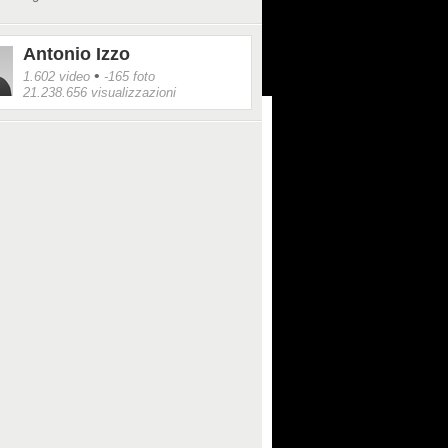
Antonio Izzo
•
1.602 video
-165 foto
21.238.656 visualizzazioni