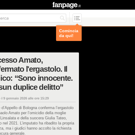
Comincia
da qui!
cesso Amato,
ermato l'ergastolo. Il
ico: “Sono innocente.
un duplice delitto”
 il
9 gennaio 2026 alle ore 15:29
 d’Appello di Bologna conferma l’ergastolo
olo Amato per l’omicidio della moglie
 Linsalata e della suocera Giulia Tateo,
 nel 2021. L’imputato ha ribadito la propria
a, ma i giudici hanno accolto la richiesta
ocura generale.