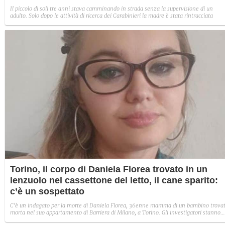
Il piccolo di soli tre anni stava camminando in strada senza la supervisione di un
adulto. Solo dopo le attività di ricerca dei Carabinieri la madre è stata rintracciata
Torino, il corpo di Daniela Florea trovato in un
lenzuolo nel cassettone del letto, il cane sparito:
c’è un sospettato
C'è un indagato per la morte di Daniela Florea, 36enne mamma di un bambino trova
morta nel suo appartamento di Barriera di Milano, a Torino. Gli investigatori stanno
scavando nella vita privata della 36enne e nella sua relazione con l'ex compagno,