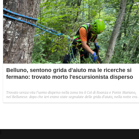
Belluno, sentono grida d'aiuto ma le ricerche si
fermano: trovato morto l'escursionista disperso
Trovato senza vita l'uomo disperso nella zona tra il Col di Roanza e Ponte Mariano,
nel Bellunese: dopo che ieri erano state segnalate delle grida d'aiuto, nella notte era
arrivata la segnalazione del mancato rientro di un escursionista.
)