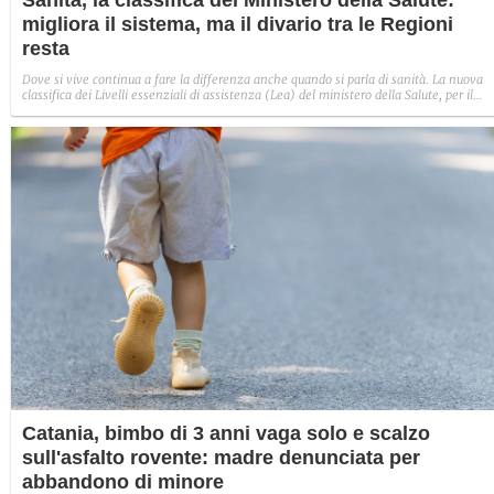
Sanità, la classifica del Ministero della Salute:
migliora il sistema, ma il divario tra le Regioni
resta
Dove si vive continua a fare la differenza anche quando si parla di sanità. La nuova
classifica dei Livelli essenziali di assistenza (Lea) del ministero della Salute, per il
2024, premia il Veneto, seguito da Emilia-Romagna e Toscana, e fotografa un siste
sanitario nel complesso, in miglioramento: le Regioni sotto la soglia minima passano
da otto a tre.
Catania, bimbo di 3 anni vaga solo e scalzo
sull'asfalto rovente: madre denunciata per
abbandono di minore