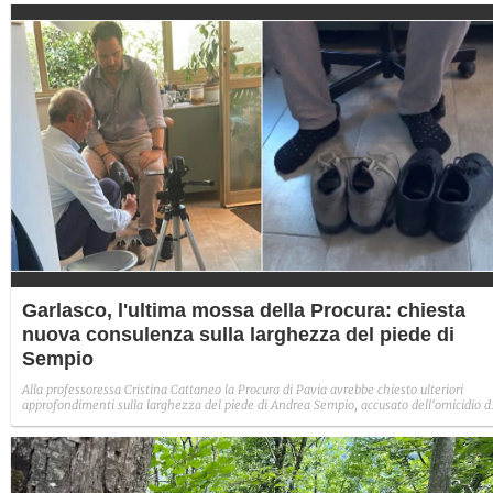
padre del piccolo. Nell'appartamento dove è stato trovato il corpo, non risultano segni
di scasso.
Garlasco, l'ultima mossa della Procura: chiesta
nuova consulenza sulla larghezza del piede di
Sempio
Alla professoressa Cristina Cattaneo la Procura di Pavia avrebbe chiesto ulteriori
approfondimenti sulla larghezza del piede di Andrea Sempio, accusato dell'omicidio d
Chiara Poggi. La nuova consulenza sarebbe una "risposta" a quella depositata dopo la
chiusura delle indagini dalla difesa dell'indagato.