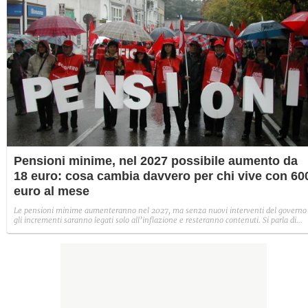
Pensioni minime, nel 2027 possibile aumento da
18 euro: cosa cambia davvero per chi vive con 60
euro al mese
Le pensioni minime aumenteranno nel 2027, ma senza nuovi interventi del governo
gli incrementi saranno legati solo all’inflazione e resteranno contenuti. Si parla di
circa 18 euro in più al mese. Un aiuto per chi vive con poco, ma insufficiente a
compensare il costo della vita continua a correre più degli aumenti.