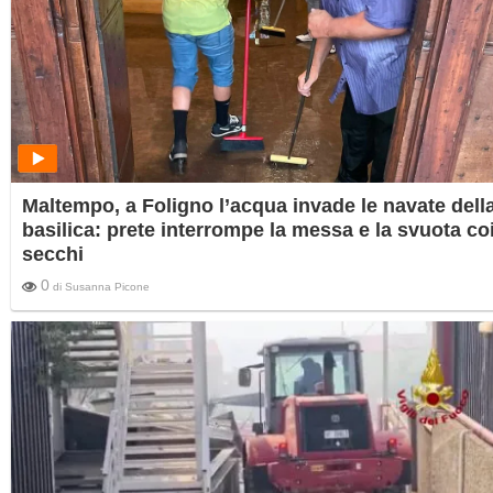
Maltempo, a Foligno l’acqua invade le navate dell
basilica: prete interrompe la messa e la svuota co
secchi
0
di
Susanna Picone