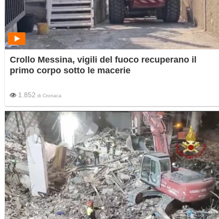
Crollo Messina, vigili del fuoco recuperano il
primo corpo sotto le macerie
1.852
di
Cronaca