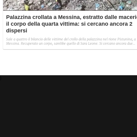
Palazzina crollata a Messina, estratto dalle maceri
il corpo della quarta vittima: si cercano ancora 2
dispersi
Sale a quattro il bilancio delle vittime del crollo della palazzina nel rione Pistunina, a
Messina. Recuperato un corpo, sarebbe quello di Sara Leone. Si cercano ancora due
dispersi. Intanto, proseguono le indagini e gli interrogatori dei tre indagati.
)