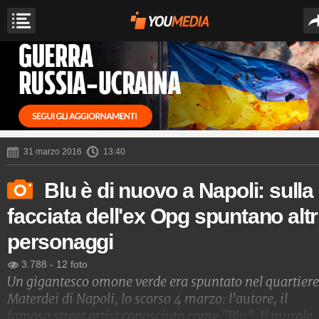
31 marzo 2016
13:40
Blu è di nuovo a Napoli: sulla
facciata dell'ex Opg spuntano altr
personaggi
3.788
-
12 foto
Un gigantesco omone verde era spuntato nel quartiere
Materdei di Napoli, lo scorso 4 marzo: l'autore, il
famoso street artist conosciuto come "Blu". Il murale