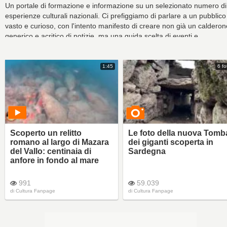
Un portale di formazione e informazione su un selezionato numero di
esperienze culturali nazionali. Ci prefiggiamo di parlare a un pubblico
vasto e curioso, con l'intento manifesto di creare non già un calderon
generico e acritico di notizie, ma una guida scelta di eventi e
avvenimenti culturali approfonditi e contestualizzati.
1:45
6 fo
Scoperto un relitto
Le foto della nuova Tomb
romano al largo di Mazara
dei giganti scoperta in
del Vallo: centinaia di
Sardegna
anfore in fondo al mare
991
59.039
di
Cultura Fanpage
di
Cultura Fanpage