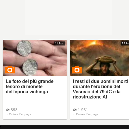
11 foto
12 fo
Le foto del più grande
I resti di due uomini morti
tesoro di monete
durante l'eruzione del
dell'epoca vichinga
Vesuvio del 79 dC e la
ricostruzione AI
898
1.961
di
Cultura Fanpage
di
Cultura Fanpage
)