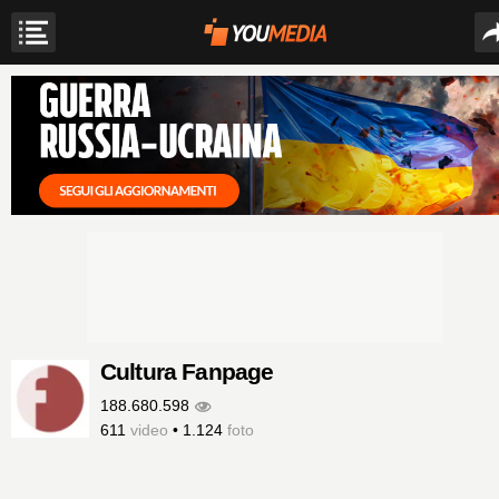
Cultura Fanpage
188.680.598
611
video
•
1.124
foto