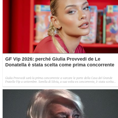
GF Vip 2026: perché Giulia Provvedi de Le
Donatella è stata scelta come prima concorrente
Giulia Provvedi sarà la prima concorrente a varcare le porte della Casa del Grande
Fratello Vip a settembre. Sorella di Silvia, a sua volta ex concorrente, è stata scelta
affinché il reality potesse accaparrarsi la sua prima quota di intrattenimento. Puntan
su un volto che ha molto da raccontare.