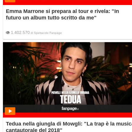
Emma Marrone si prepara al tour e rivela: "In
futuro un album tutto scritto da me"
1.402.570
di
Spettacolo Fanpage
Tedua nella giungla di Mowgli: "La trap è la music
cantautorale del 2018"