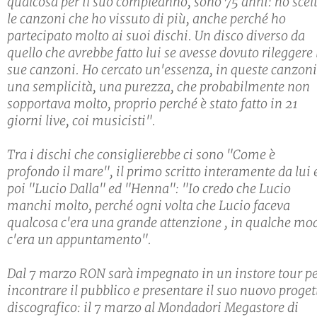
qualcosa per il suo compleanno, sono 75 anni: ho scel
le canzoni che ho vissuto di più, anche perché ho
partecipato molto ai suoi dischi. Un disco diverso da
quello che avrebbe fatto lui se avesse dovuto rileggere 
sue canzoni. Ho cercato un'essenza, in queste canzoni
una semplicità, una purezza, che probabilmente non
sopportava molto, proprio perché è stato fatto in 21
giorni live, coi musicisti".
Tra i dischi che consiglierebbe ci sono "Come è
profondo il mare", il primo scritto interamente da lui 
poi "Lucio Dalla" ed "Henna": "Io credo che Lucio
manchi molto, perché ogni volta che Lucio faceva
qualcosa c'era una grande attenzione , in qualche mo
c'era un appuntamento".
Dal 7 marzo RON sarà impegnato in un instore tour p
incontrare il pubblico e presentare il suo nuovo proget
discografico: il 7 marzo al Mondadori Megastore di