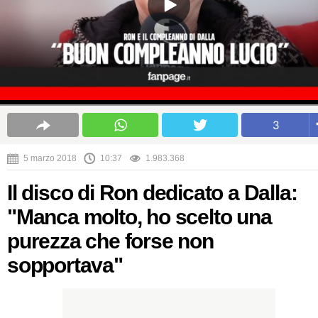
3
5 marzo 2018
10:37
1.983.368
Il disco di Ron dedicato a Dalla:
"Manca molto, ho scelto una
purezza che forse non
sopportava"