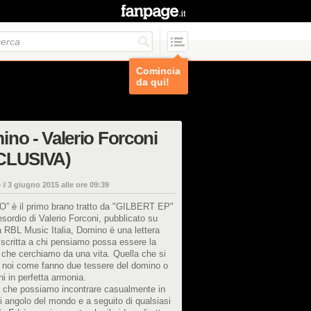
Comincia
da qui!
no - Valerio Forconi
CLUSIVA)
 il
3 giugno 2015 alle ore 09:39
” è il primo brano tratto da "GILBERT EP"
esordio di Valerio Forconi, pubblicato su
a RBL Music Italia, Domino è una lettera
scritta a chi pensiamo possa essere la
che cerchiamo da una vita. Quella che si
a noi come fanno due tessere del domino o
i in perfetta armonia.
 che possiamo incontrare casualmente in
i angolo del mondo e a seguito di qualsiasi