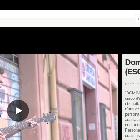
Domi
(ES
pubblicato
“DOMINO
disco d'
etichett
d'amore 
persona 
adatta 
due suon
Persona
qualsias