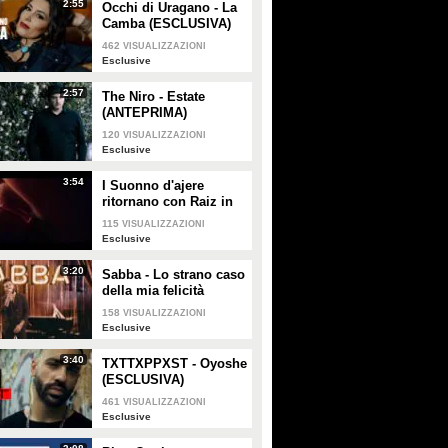
2:55
Occhi di Uragano - La
Camba (ESCLUSIVA)
462
VISUALIZZAZIONI
Esclusive
2:57
The Niro - Estate
(ANTEPRIMA)
120
VISUALIZZAZIONI
Esclusive
3:54
Caduta Libera per Valeria
I Suonno d'ajere
Taylor Swift domina i
ritornano con Raiz in
Marini
Billboard Music Awards
Ammore busciardo: il
115
VISUALIZZAZIONI
video ufficiale del
Esclusive
brano
3:20
Sabba - Lo strano caso
GUARDA
PLAY
della mia felicità
(ESCLUSIVA)
158
VISUALIZZAZIONI
202773
• di
Spettacolo Fanpage
15897
• di
Spettacolo Fanpage
Esclusive
3:40
TXTTXPPXST - Oyoshe
Rainbow - Barbara Cavaleri
"Il racconto dei racconti":
(ESCLUSIVA)
(ESCLUSIVA)
nel backstage Salma Hayek
sputa il cuore del drago
461
VISUALIZZAZIONI
Esclusive
(ESCLUSIVA)