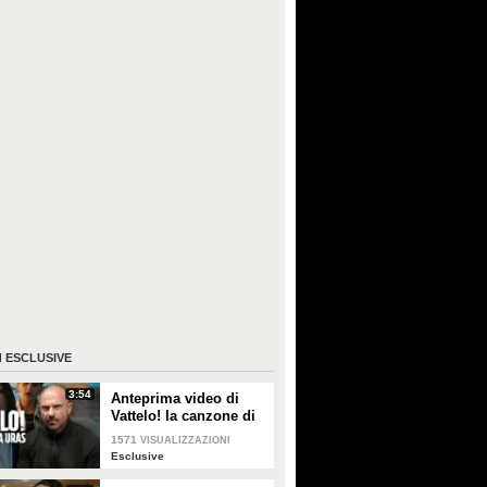
I
ESCLUSIVE
3:54
Anteprima video di
Vattelo! la canzone di
Raiz e Silvia Uras,
1571
VISUALIZZAZIONI
colonna sonora di Io
Esclusive
sono Rosa Ricci