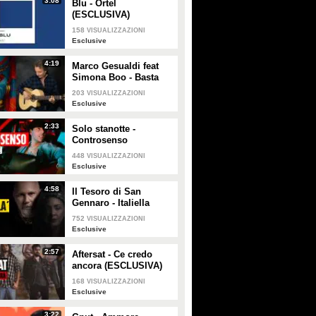
3:08
Blu - Ortel
PLAY
PLAY
(ESCLUSIVA)
158
VISUALIZZAZIONI
13926
• di
Esclusive
37876
• di
Spettacolo Fanpage
Esclusive
4:19
Marco Gesualdi feat
Simona Boo - Basta
poco (ESCLUSIVA)
203
VISUALIZZAZIONI
Esclusive
2:33
Solo stanotte -
Controsenso
(ESCLUSIVA)
448
VISUALIZZAZIONI
Esclusive
4:58
Il Tesoro di San
Gennaro - Italiella
(ESCLUSIVA)
752
VISUALIZZAZIONI
Esclusive
2:57
Aftersat - Ce credo
ancora (ESCLUSIVA)
168
VISUALIZZAZIONI
Esclusive
3:22