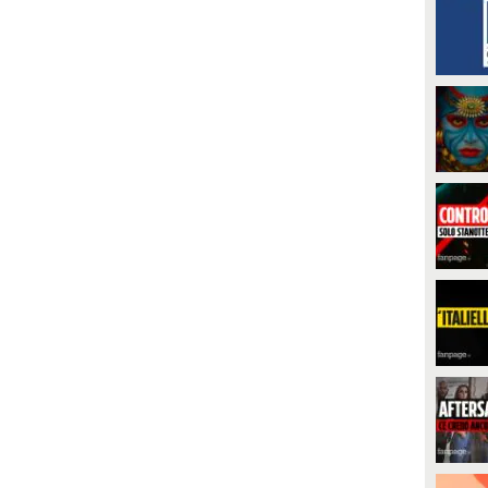
PLAY
conduttrice ufficiale: la Rai ha
confermato che a guidare lo
storico format di Rai3 sarà
5646
• di
Cultura Fanpage
Raffaella Griggi. Dalle inchieste
sul campo alle esclusive di
cronaca nera, ecco chi è la
giornalista che raccoglie l'eredità
di Federica Sciarelli.