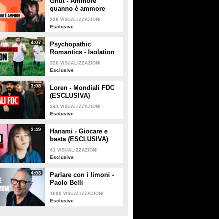
Gnut - Ammore
quanno è ammore
(ESCLUSIVA)
238
VISUALIZZAZIONI
Esclusive
4:07
Psychopathic
Romantics - Isolation
(ESCLUSIVA)
326
VISUALIZZAZIONI
Esclusive
3:08
Loren - Mondiali FDC
(ESCLUSIVA)
341
VISUALIZZAZIONI
Esclusive
2:49
Hanami - Giocare e
basta (ESCLUSIVA)
41
VISUALIZZAZIONI
Esclusive
4:03
Parlare con i limoni -
Paolo Belli
(ESCLUSIVA)
1000
VISUALIZZAZIONI
Esclusive