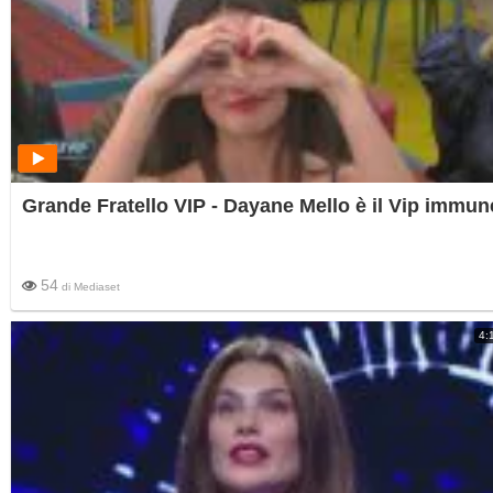
Grande Fratello VIP - Dayane Mello è il Vip immun
54
di
Mediaset
4: