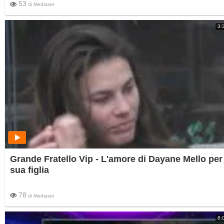
53
di
Mediaset
3:
Grande Fratello Vip - L'amore di Dayane Mello per
sua figlia
78
di
Mediaset
8: