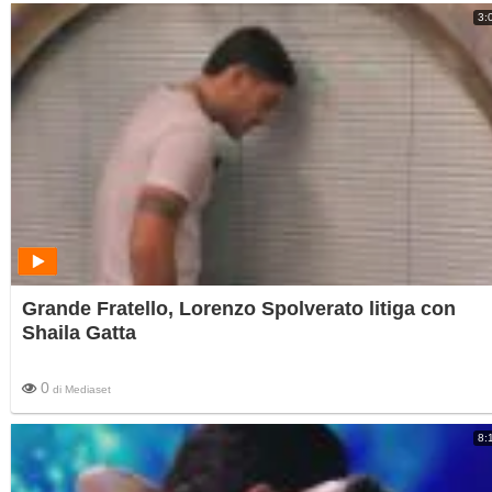
3:
Grande Fratello, Lorenzo Spolverato litiga con
Shaila Gatta
0
di
Mediaset
8: