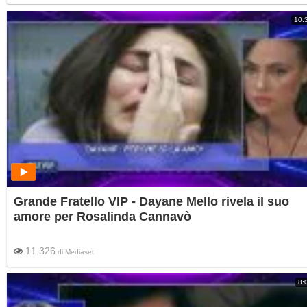
10:
Grande Fratello VIP - Dayane Mello rivela il suo
amore per Rosalinda Cannavò
11.326
di
Mediaset
8: