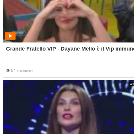
Grande Fratello VIP - Dayane Mello è il Vip immun
54
di
Mediaset
4: