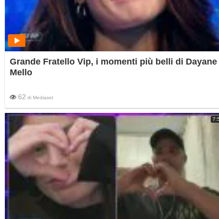
Grande Fratello Vip, i momenti più belli di Dayane
Mello
62
di
Mediaset
7: