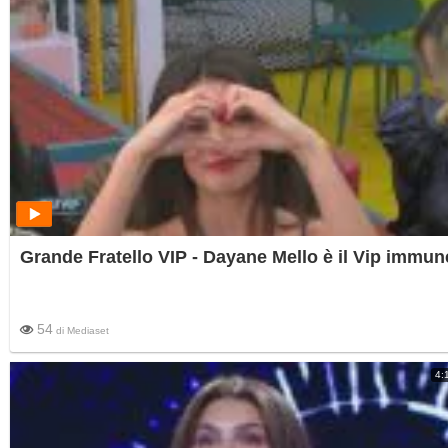
Grande Fratello VIP - Dayane Mello è il Vip immun
54
di
Mediaset
4: