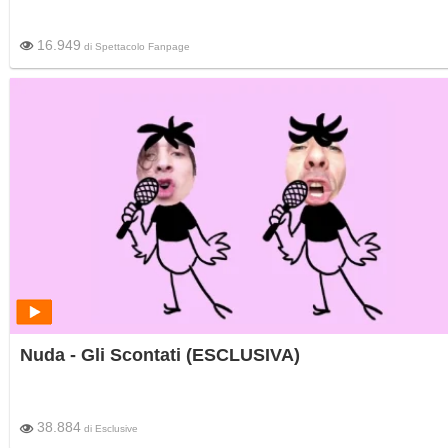
16.949
di
Spettacolo Fanpage
Nuda - Gli Scontati (ESCLUSIVA)
38.884
di
Esclusive