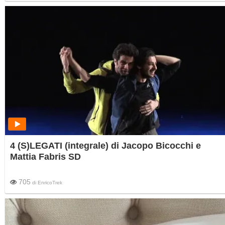
4 (S)LEGATI (integrale) di Jacopo Bicocchi e
Mattia Fabris SD
705
di
EnricoTrek