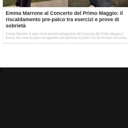
Emma Marrone al Concerto del Primo Maggio: il
riscaldamento pre-palco tra esercizi e prove di
sobrietà
Emma Marrone è stata tra le grandi protagoniste del Concerto del Primo Maggio a
Roma, ma come ha fatto ad apparire così grintosa sul palco? Lo ha rivelato sui social,
dove ha mostrato l'originale allenamento pre-esibizione.
)