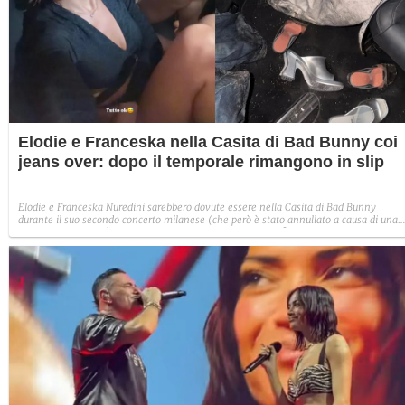
Elodie e Franceska nella Casita di Bad Bunny coi
jeans over: dopo il temporale rimangono in slip
Elodie e Franceska Nuredini sarebbero dovute essere nella Casita di Bad Bunny
durante il suo secondo concerto milanese (che però è stato annullato a causa di una
terribile grandinata). Cosa avevano indossato per l'evento?