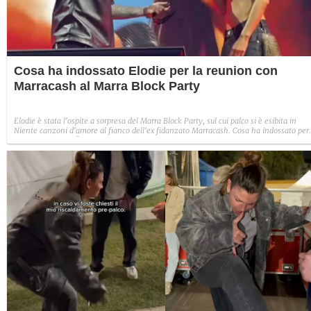
Cosa ha indossato Elodie per la reunion con
Marracash al Marra Block Party
Elodie è stata l'ospite a sorpresa del Marra Block Party, sul cui palco si è esibita in
Niente canzoni d'amore al fianco dell'ex fidanzato Marracash. Cosa ha indossato per
l'esclusivo evento?