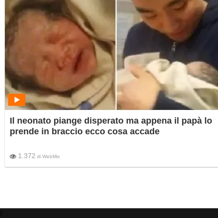
Il neonato piange disperato ma appena il papà lo
prende in braccio ecco cosa accade
1.372
di
WebMix
)