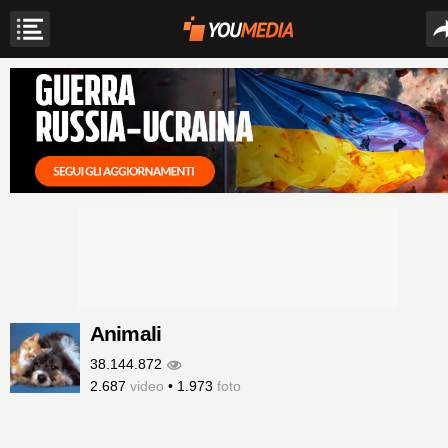
Animali
38.144.872
2.687
video
•
1.973
foto