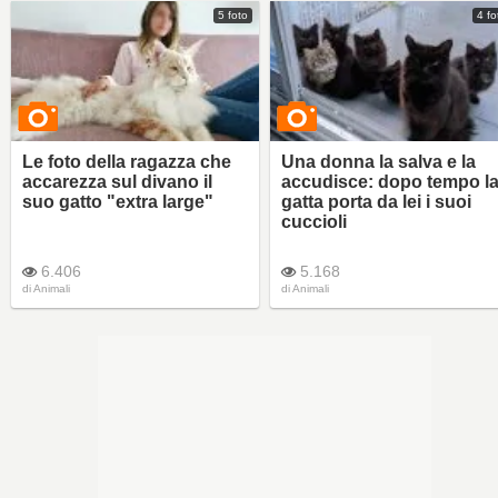
5 foto
4 fo
Le foto della ragazza che
Una donna la salva e la
accarezza sul divano il
accudisce: dopo tempo l
suo gatto "extra large"
gatta porta da lei i suoi
cuccioli
6.406
5.168
di
Animali
di
Animali