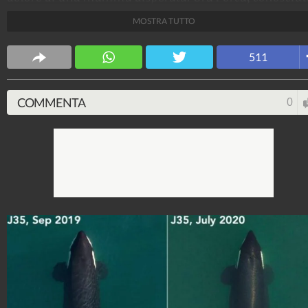
con il nome di Tahlequah o J35 e monitorata dal NOA
MOSTRA TUTTO
dopo quasi un anno è di nuovo incinta, pronta a esser
di nuovo mamma.
511
Animali
38.144.872
-
2.687 video
-
1.973 foto
COMMENTA
0