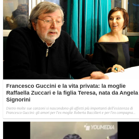
Francesco Guccini e la vita privata: la moglie
Raffaella Zuccari e la figlia Teresa, nata da Angela
Signorini
Dietro molte sue canzoni si nascondono gli affetti più importanti dell'esistenza di
Francesco Guccini: gli amori per l'ex moglie Roberta Baccilieri e per l'ex compagna
Angela Signorini, madre della figlia Teresa, e per la donna che oggi era sua moglie,
Raffaella Zuccari. La coppia conduceva una vita riservata a Pavana, dove lei lo
sosteneva nel coniugare la sua attività letteraria con i problemi di salute.