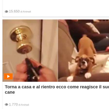
15.650
di
Animali
Torna a casa e al rientro ecco come reagisce il su
cane
1.770
di
Animali