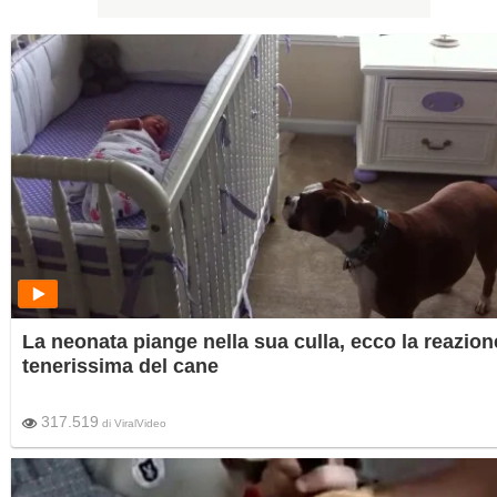
La neonata piange nella sua culla, ecco la reazion
tenerissima del cane
317.519
di
ViralVideo