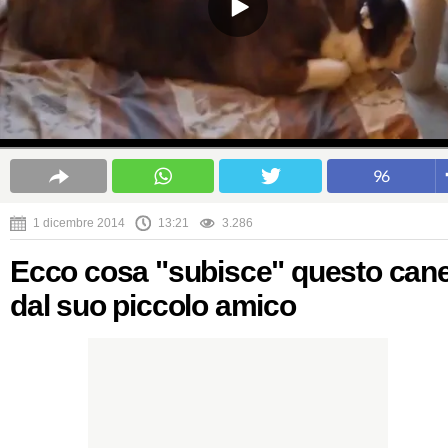
96
1 dicembre 2014
13:21
3.286
Ecco cosa "subisce" questo can
dal suo piccolo amico