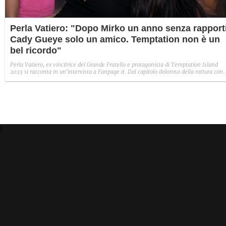
Perla Vatiero: "Dopo Mirko un anno senza rapporti
Cady Gueye solo un amico. Temptation non è un
bel ricordo"
Perla Vatiero, ex vincitrice del Grande Fratello e protagonista di Temptation Island
2023 si racconta in un'intervista a Fanpage.it. Dal capitolo doloroso della rottura con
Mirko Brunetti fino alla svolta lavorativa con il suo brand di moda, fino al rapporto
ritrovato con se stessa: "Per quasi un anno ho scelto di non frequentare nessuno. Ora
sono pronta a riaprire il mio cuore".
)