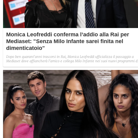
Monica Leofreddi conferma l’addio alla Rai per
Mediaset: "Senza Milo Infante sarei finita nel
dimenticatoio"
Dopo ben quarant'anni trascorsi in Rai, Monica Leofreddi ufficializza il passaggio a
Mediaset dove affiancherà l'amico e collega Milo Infante nei suoi nuovi programmi d
Rete4.