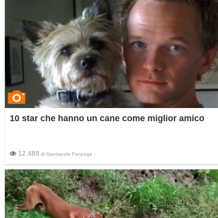
10 star che hanno un cane come miglior amico
12.489
di
Spettacolo Fanpage