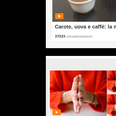
Carote, uova e caffè: la 
riflettere
37033
visualizzazioni
PLAY