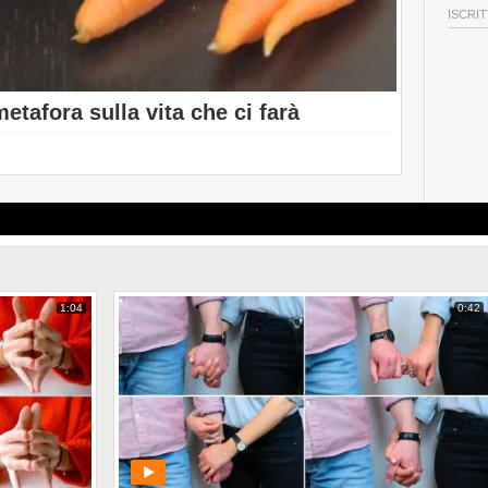
ISCRIT
metafora sulla vita che ci farà
1:04
0:42