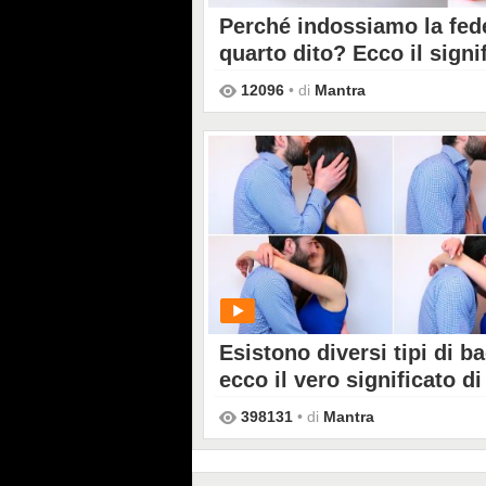
Perché indossiamo la fed
quarto dito? Ecco il signi
12096
• di
Mantra
PLAY
Esistono diversi tipi di ba
ecco il vero significato d
398131
• di
Mantra
PLAY