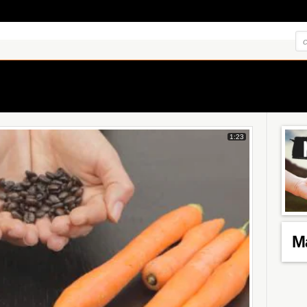
1:23
M