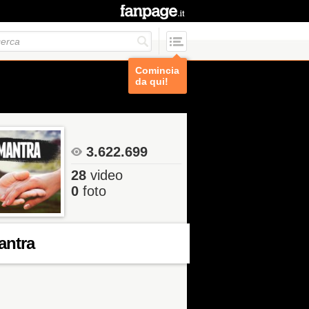
Comincia
da qui!
3.622.699
28
video
0
foto
antra