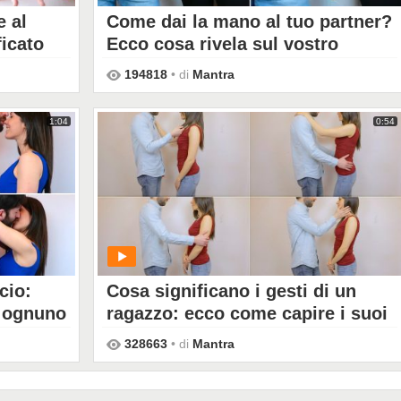
e al
Come dai la mano al tuo partner?
ficato
Ecco cosa rivela sul vostro
rapporto
194818
• di
Mantra
PLAY
1:04
0:54
cio:
Cosa significano i gesti di un
i ognuno
ragazzo: ecco come capire i suoi
comportamenti
328663
• di
Mantra
PLAY