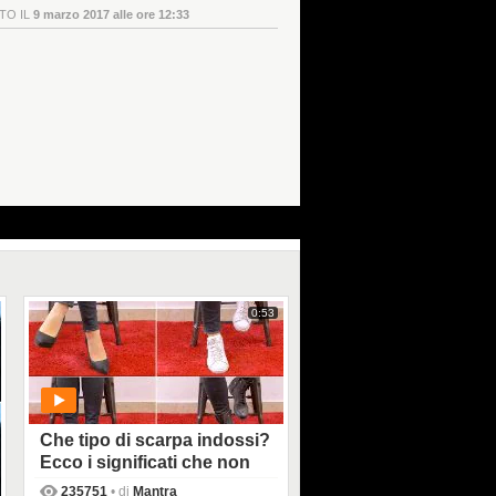
TO IL
9 marzo 2017 alle ore 12:33
0:53
Che tipo di scarpa indossi?
Ecco i significati che non
conoscevi
235751
• di
Mantra