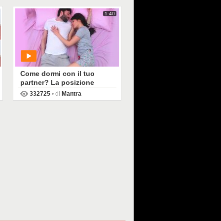
1:40
Come dormi con il tuo
partner? La posizione
rivela molto sul vostro
332725
• di
Mantra
rapporto
PLAY