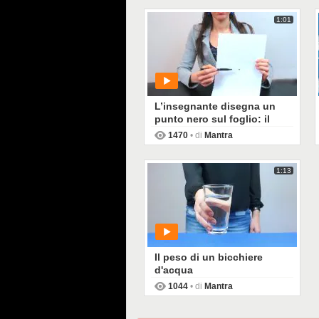
1:01
L’insegnante disegna un
punto nero sul foglio: il
motivo ci farà riflettere
1470
• di
Mantra
1:13
PLAY
Il peso di un bicchiere
d'acqua
1044
• di
Mantra