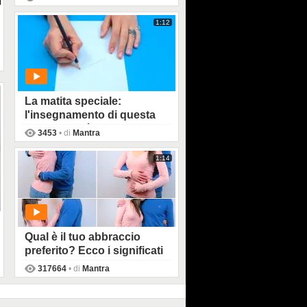
PLAY
1:12
La matita speciale:
l'insegnamento di questa
nonna ci farà riflettere
3453
• di
Mantra
PLAY
1:14
Qual è il tuo abbraccio
preferito? Ecco i significati
che non conoscevi
317664
• di
Mantra
PLAY