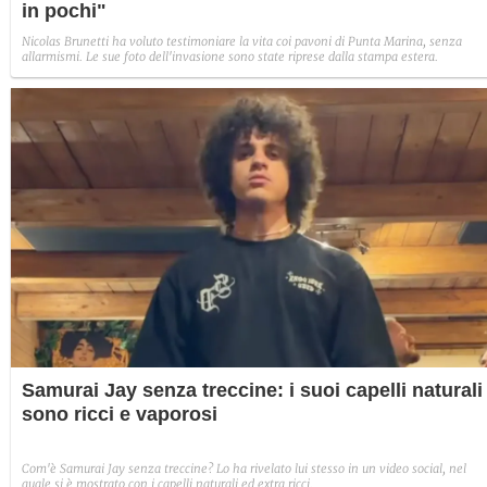
in pochi"
Nicolas Brunetti ha voluto testimoniare la vita coi pavoni di Punta Marina, senza
allarmismi. Le sue foto dell'invasione sono state riprese dalla stampa estera.
Samurai Jay senza treccine: i suoi capelli naturali
sono ricci e vaporosi
Com'è Samurai Jay senza treccine? Lo ha rivelato lui stesso in un video social, nel
quale si è mostrato con i capelli naturali ed extra ricci.