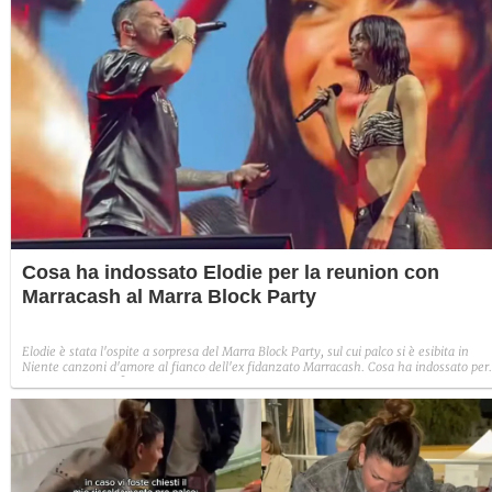
Cosa ha indossato Elodie per la reunion con
Marracash al Marra Block Party
Elodie è stata l'ospite a sorpresa del Marra Block Party, sul cui palco si è esibita in
Niente canzoni d'amore al fianco dell'ex fidanzato Marracash. Cosa ha indossato per
l'esclusivo evento?