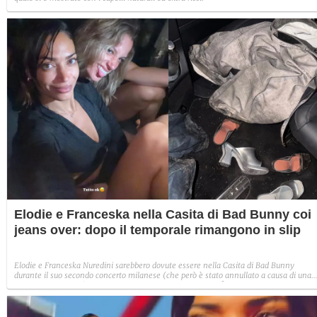
Elodie e Franceska nella Casita di Bad Bunny coi
jeans over: dopo il temporale rimangono in slip
Elodie e Franceska Nuredini sarebbero dovute essere nella Casita di Bad Bunny
durante il suo secondo concerto milanese (che però è stato annullato a causa di una
terribile grandinata). Cosa avevano indossato per l'evento?