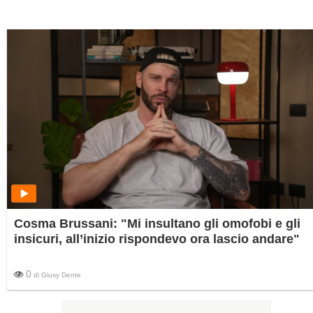
Cosma Brussani: "Mi insultano gli omofobi e gli
insicuri, all’inizio rispondevo ora lascio andare"
0
di
Giusy Dente