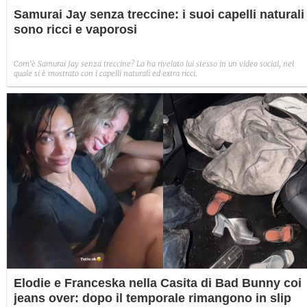
Samurai Jay senza treccine: i suoi capelli naturali
sono ricci e vaporosi
Com'è Samurai Jay senza treccine? Lo ha rivelato lui stesso in un video social, nel
quale si è mostrato con i capelli naturali ed extra ricci.
Elodie e Franceska nella Casita di Bad Bunny coi
jeans over: dopo il temporale rimangono in slip