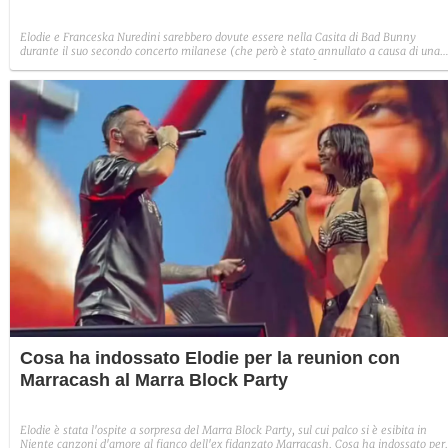
Elodie e Franceska Nuredini sarebbero dovute essere nella Casita di Bad Bunny
durante il suo secondo concerto milanese (che però è stato annullato a causa di una
terribile grandinata). Cosa avevano indossato per l'evento?
Cosa ha indossato Elodie per la reunion con
Marracash al Marra Block Party
Elodie è stata l'ospite a sorpresa del Marra Block Party, sul cui palco si è esibita in
Niente canzoni d'amore al fianco dell'ex fidanzato Marracash. Cosa ha indossato per