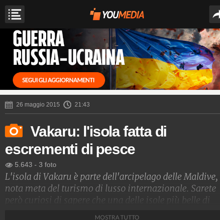
26 maggio 2015
21:43
Vakaru: l'isola fatta di
escrementi di pesce
5.643
-
3 foto
L'isola di Vakaru è parte dell'arcipelago delle Maldive,
nota meta del turismo di lusso internazionale. Sarete
però curiosi di sapere che una delle isole più belle di
questo ridente arcipelago, sia composta all'85 % di
MOSTRA TUTTO