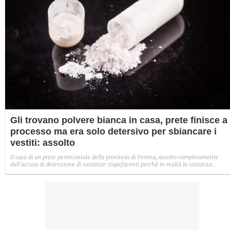
Gli trovano polvere bianca in casa, prete finisce a
processo ma era solo detersivo per sbiancare i
vestiti: assolto
Il caso di un prete pentecostale della provincia di Verona, assolto completamente
dall'accusa di detenzione di sostanze stupefacenti perché in realtà la sostanza
rinvenuta in casa sua non era nemmeno droga ma semplice detersivo sbiancante per
vestiti.