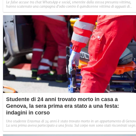
Le false accuse tra chat WhatsApp e social, smentite dalla stessa presunta vittima,
hanno scatenato una campagna d'odio contro il quindicenne vittima di agguati di
gruppo, minacciato e picchiato fino alla denuncia che ha portato all'indagine su altri
cinque coetanei.
Studente di 24 anni trovato morto in casa a
Genova, la sera prima era stato a una festa:
indagini in corso
Uno studente Erasmus di 24 anni è stato trovato morto in un appartamento di Genov
La sera prima aveva partecipato a una festa. Sul corpo non sono stati riscontrati segn
di violenza, indagini in corso.