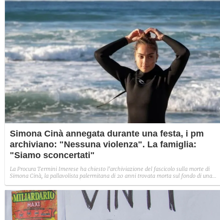
Simona Cinà annegata durante una festa, i pm
archiviano: "Nessuna violenza". La famiglia:
"Siamo sconcertati"
La Procura Termini Imerese ha chiesto l'archiviazione del fascicolo sulla morte di
Simona Cinà, la pallavolista palermitana di 20 anni trovata morta sul fondo di una
piscina a Bagheria (Palermo) nella notte tra l'1 e il 2 agosto del 2025. La famiglia si
oppone: "Siamo amareggiati, addolorati e sconcertati".