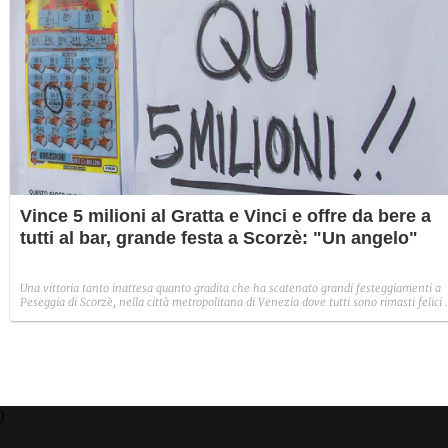
Vince 5 milioni al Gratta e Vinci e offre da bere a
tutti al bar, grande festa a Scorzè: "Un angelo"
Una vittoria tanto inattesa quanto gradita che ha scatenato grandi festeggiamenti a
Peseggia di Scorzè, nella città metropolitana di Venezia dove tutti sono rimasti felici 
apprendere che per una volta a diventare milionario non è una persona ricca ma un
semplice operaio che lavora nell'edilizia.
)