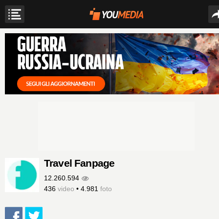
Travel Fanpage
12.260.594
436
video
•
4.981
foto