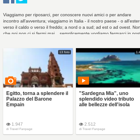
Viaggiamo per riposarci, per conoscere nuovi amici o per andare
incontro all'avventura; viaggiamo in Italia - il nostro paese - o all'ester
verso il caldo o verso il freddo; a nord o a sud; ad est o ad ovest. No
che noi non ci si fermi mai... semplicemente vogliamo fermarci in post
sempre nuovi.
13 foto
1:
Egitto, torna a splendere il
"Sardegna Mia", uno
Palazzo del Barone
splendido video tributo
Empain
alle bellezze dell'isola
1.947
2.512
di
Travel Fanpage
di
Travel Fanpage