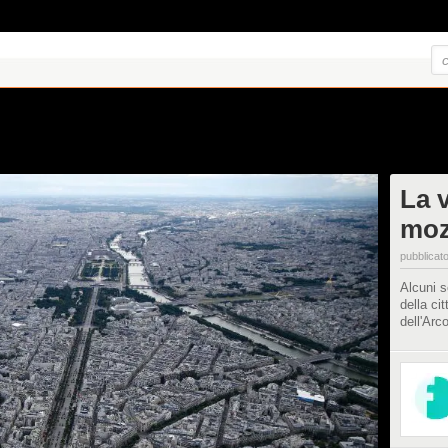
La v
moz
pubblicato
Alcuni s
della ci
dell'Arco