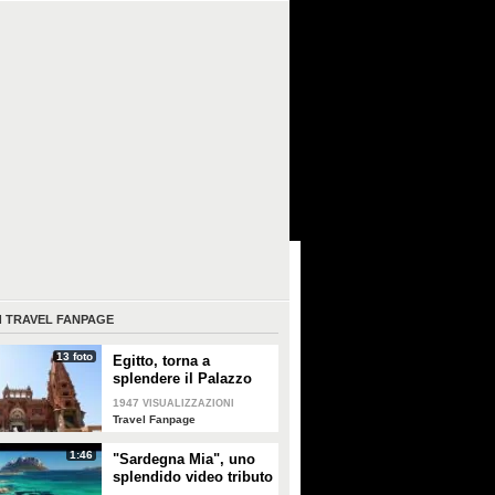
I
TRAVEL FANPAGE
13 foto
Egitto, torna a
splendere il Palazzo
del Barone Empain
1947
VISUALIZZAZIONI
Travel Fanpage
1:46
"Sardegna Mia", uno
splendido video tributo
alle bellezze dell'isola