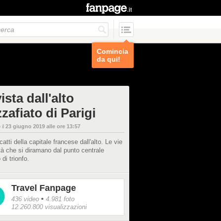
Comincia
da qui!
ista dall'alto
zafiato di Parigi
 il
23 giugno 2019 alle ore 13:57
catti della capitale francese dall'alto. Le vie
ttà che si diramano dal punto centrale
 di trionfo.
Travel Fanpage
•
436 video
4.981 foto
12.260.800 visualizzazioni