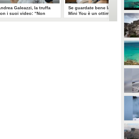
ndrea Galeazzi, la truffa
Se guardate bene la foto
on i suoi video: “Non
Mini You è un ottimo modo
ono io quello. Mi hanno
per regalare i dati
rasformato in deepfake”
all’intelligenza artificiale
ndrea Galeazzi è uno degli
Il nuovo trend su Instagram, Mini
outuber più importanti nel
You, in cui si pubblica una foto da
ettore delle recensioni. Negli
bambini e una attuale, è una vera
ltimi giorni un suo video è stato
e propria miniera d'oro per
ubato, processato con
l'intelligenza artificiale
'intelligenza artificiale ed è
generativa. Si stimano 40 milioni
iventato un deepfake che
di immagini condivise, che in
ponsorizza un'applicazione
questo momento potrebbero
egata al gioco d'azzardo.
essere "preda" di voraci algoritmi
per software di riconoscimento
facciale e altre app.