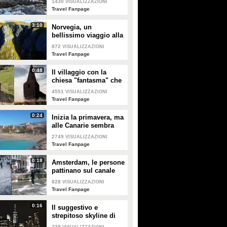
1430
VISUALIZZAZIONI
Travel Fanpage
3:10
Norvegia, un
bellissimo viaggio alla
scoperta dei fiordi
872
VISUALIZZAZIONI
Travel Fanpage
0:48
Il villaggio con la
chiesa "fantasma" che
scompare
4551
VISUALIZZAZIONI
all'improvviso
Travel Fanpage
0:24
Inizia la primavera, ma
alle Canarie sembra
già estate
2749
VISUALIZZAZIONI
Travel Fanpage
0:18
Amsterdam, le persone
pattinano sul canale
ghiacciato
828
VISUALIZZAZIONI
Travel Fanpage
0:16
Il suggestivo e
strepitoso skyline di
Manhattan
238