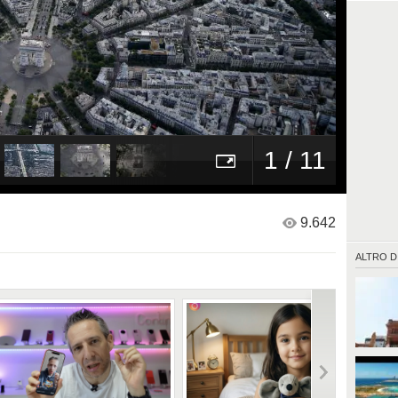
1 / 11
9.642
ALTRO D