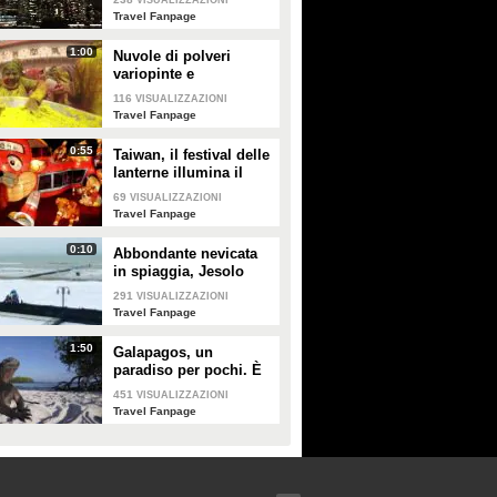
VISUALIZZAZIONI
Travel Fanpage
1:00
Nuvole di polveri
variopinte e
divertimento: è la festa
116
VISUALIZZAZIONI
dei colori in India
Travel Fanpage
0:55
Taiwan, il festival delle
lanterne illumina il
cielo di Taipei:
69
VISUALIZZAZIONI
immagini mozzafiato
Travel Fanpage
0:10
Abbondante nevicata
in spiaggia, Jesolo
completamente
291
VISUALIZZAZIONI
imbiancata
Travel Fanpage
1:50
Galapagos, un
paradiso per pochi. È
guerra al turismo di
451
VISUALIZZAZIONI
massa
Travel Fanpage