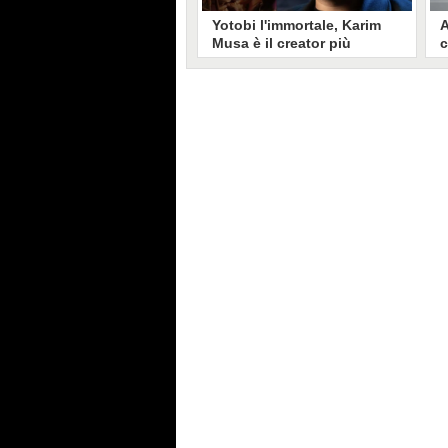
Yotobi l'immortale, Karim
A
Musa è il creator più
c
longevo in Italia: il suo
s
volto sui social da 20 anni
t
Aperto nel 2006, il canale di
A
Karim Musa, in arte Yotobi, è uno
y
dei più duraturi di tutta YouTube
s
Italia. Tra i pionieri della
u
professione di creator, Yotobi
r
continua ancora oggi ad essere un
l
punto di riferimento per la sua
d
fedele pur senza cedere alle
s
lusinghe del mainstream.
l