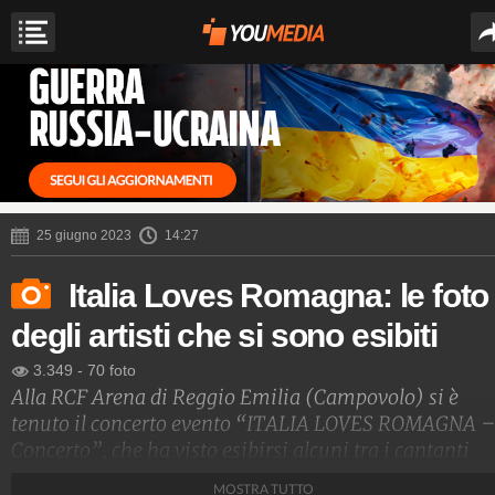
25 giugno 2023
14:27
Italia Loves Romagna: le foto
degli artisti che si sono esibiti
3.349
-
70 foto
Alla RCF Arena di Reggio Emilia (Campovolo) si è
tenuto il concerto evento “ITALIA LOVES ROMAGNA – 
Concerto”, che ha visto esibirsi alcuni tra i cantanti
italiani più amati che si sono uniti per sostenere le
MOSTRA TUTTO