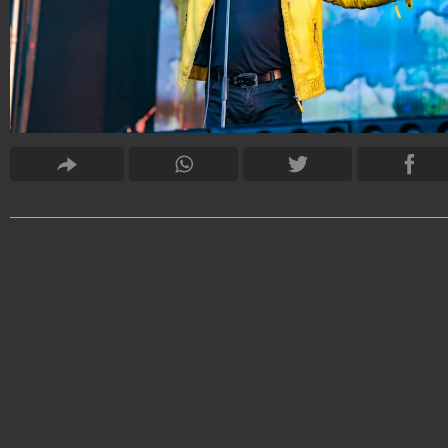
Francesco Raiola
30.580.049
-
55 video
-
1.577 foto