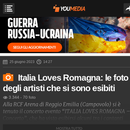
25 giugno 2023
14:27
Italia Loves Romagna: le foto
degli artisti che si sono esibiti
3.344
-
70 foto
Alla RCF Arena di Reggio Emilia (Campovolo) si è
tenuto il concerto evento “ITALIA LOVES ROMAGNA – 
Concerto”, che ha visto esibirsi alcuni tra i cantanti
italiani più amati che si sono uniti per sostenere le
MOSTRA TUTTO