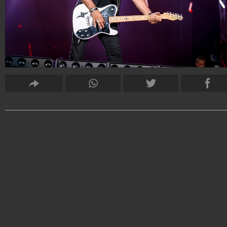
Francesco Raiola
30.580.029
-
55 video
-
1.577 foto