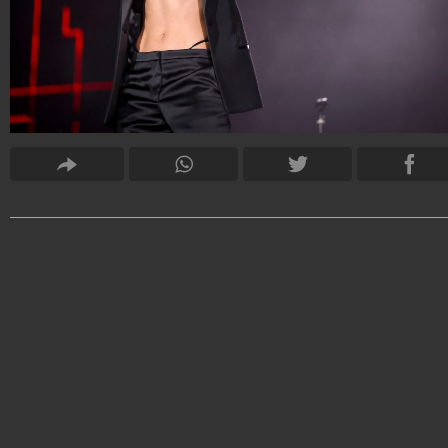
Francesco Raiola
30.580.257
-
55 video
-
1.577 foto