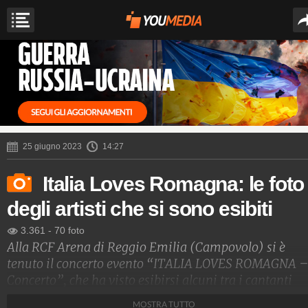
25 giugno 2023
14:27
Italia Loves Romagna: le foto
degli artisti che si sono esibiti
3.361
-
70 foto
Alla RCF Arena di Reggio Emilia (Campovolo) si è
tenuto il concerto evento “ITALIA LOVES ROMAGNA – 
Concerto”, che ha visto esibirsi alcuni tra i cantanti
italiani più amati che si sono uniti per sostenere le
MOSTRA TUTTO