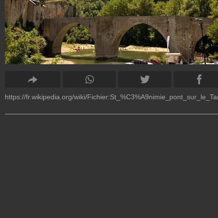
https://fr.wikipedia.org/wiki/Fichier:St_%C3%A9nimie_pont_sur_le_Ta