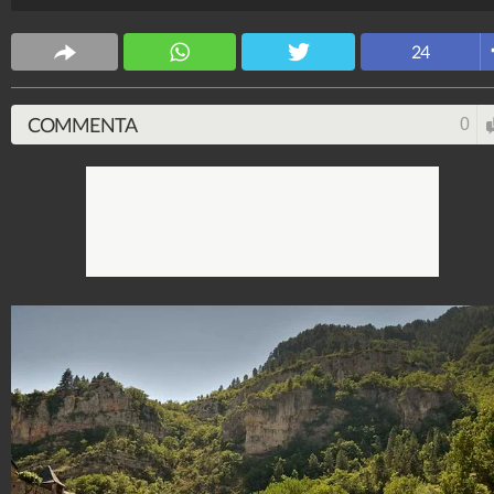
scenari da fiaba con vicoli acciottolati, casette in pietr
chiese dal fascino antico.
24
Angela Patrono
1.765.836
-
0 video
-
747 foto
COMMENTA
0