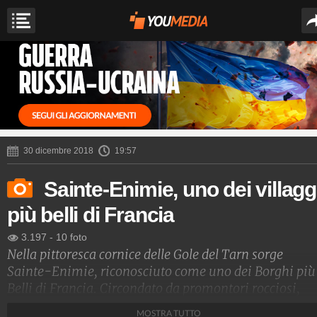
30 dicembre 2018
19:57
Sainte-Enimie, uno dei villagg
più belli di Francia
3.197
-
10 foto
Nella pittoresca cornice delle Gole del Tarn sorge
Sainte-Enimie, riconosciuto come uno dei Borghi più
Belli di Francia. Circondato da promontori rocciosi,
scavati dall'erosione del fiume, il borgo racchiude
MOSTRA TUTTO