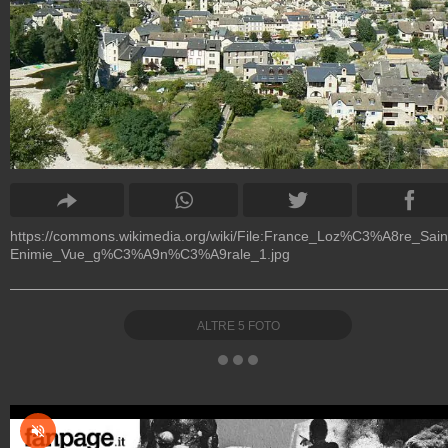
https://commons.wikimedia.org/wiki/File:France_Loz%C3%A8re_Sain
Enimie_Vue_g%C3%A9n%C3%A9rale_1.jpg
ALTRE
5
FOTO